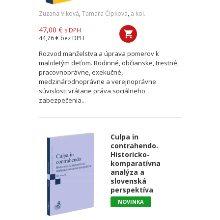
Zuzana Vlková
,
Tamara Čipková
,
a kol.
47,00 €
s DPH
44,76 €
bez DPH
Rozvod manželstva a úprava pomerov k
maloletým deťom. Rodinné, občianske, trestné,
pracovnoprávne, exekučné,
medzinárodnoprávne a verejnoprávne
súvislosti vrátane práva sociálneho
zabezpečenia...
Culpa in
contrahendo.
Historicko-
komparatívna
analýza a
slovenská
perspektíva
NOVINKA