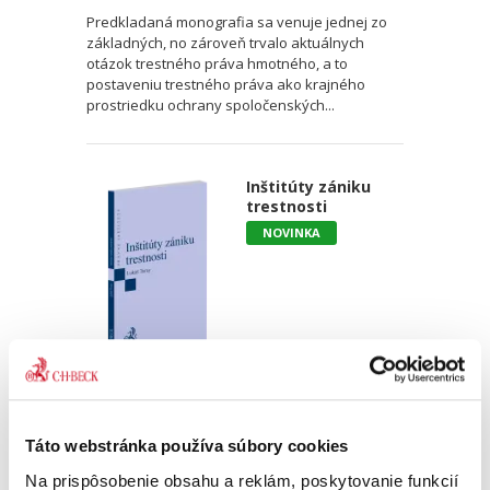
Predkladaná monografia sa venuje jednej zo
základných, no zároveň trvalo aktuálnych
otázok trestného práva hmotného, a to
postaveniu trestného práva ako krajného
prostriedku ochrany spoločenských...
Inštitúty zániku
trestnosti
NOVINKA
Lukáš Turay
21,00 €
s DPH
20,00 €
bez DPH
Táto webstránka používa súbory cookies
Cieľom monografie je analyzovať jednotlivé
Na prispôsobenie obsahu a reklám, poskytovanie funkcií