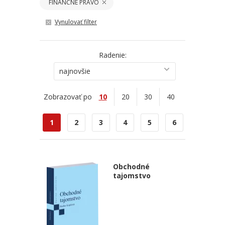
FINANČNÉ PRÁVO
Vynulovať filter
Radenie:
najnovšie
Zobrazovať po
10
20
30
40
1
2
3
4
5
6
Obchodné
tajomstvo