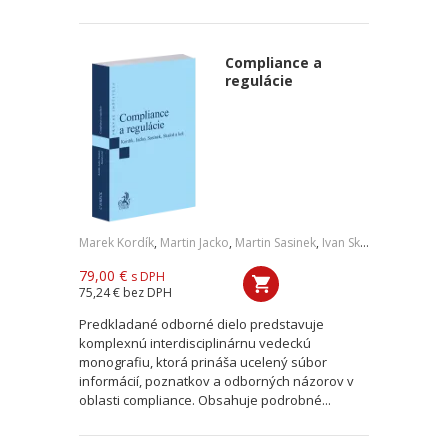
Compliance a
regulácie
Marek Kordík
,
Martin Jacko
,
Martin Sasinek
,
Ivan Skaloš
,
a kol.
79,00 €
s DPH
75,24 €
bez DPH
Predkladané odborné dielo predstavuje
komplexnú interdisciplinárnu vedeckú
monografiu, ktorá prináša ucelený súbor
informácií, poznatkov a odborných názorov v
oblasti compliance. Obsahuje podrobné...