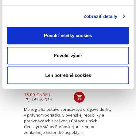
administratívnoprávnym a ústavnoprávnym
nástrojom ochrany pred extrémizmom. Cieľom...
Zobraziť detaily
Drogové delikty v
slovenskom a
Povoliť všetky cookies
európskom práve
NOVINKA
Povoliť výber
Len potrebné cookies
Michal Želonka
18,00 €
s DPH
17,14 €
bez DPH
Monografia pútavo spracováva drogové delikty
v právnom poriadku Slovenskej republiky a
porovnáva ich s právnou úpravou iných
členských štátov Európskej únie. Autor
zohľadňuje historické aspekty,...