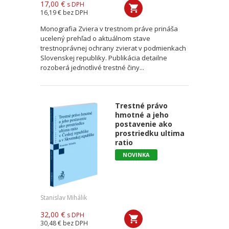
17,00 €
s DPH
16,19 €
bez DPH
Monografia Zviera v trestnom práve prináša
ucelený prehľad o aktuálnom stave
trestnoprávnej ochrany zvierat v podmienkach
Slovenskej republiky. Publikácia detailne
rozoberá jednotlivé trestné činy...
Trestné právo
hmotné a jeho
postavenie ako
prostriedku ultima
ratio
NOVINKA
Stanislav Mihálik
32,00 €
s DPH
30,48 €
bez DPH