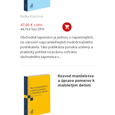
Radka Kopčová,
47,00 €
s DPH
44,76 €
bez DPH
Obchodné tajomstvo je jednou z najcennejších,
no zároveň najzraniteľnejších hodnôt každého
podnikateľa. Táto publikácia ponúka ucelený a
praktický pohľad na právnu ochranu
obchodného tajomstva v...
Rozvod manželstva
a úprava pomerov k
maloletým deťom