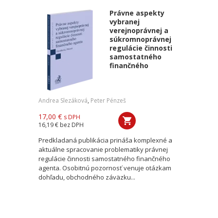
Právne aspekty
vybranej
verejnoprávnej a
súkromnoprávnej
regulácie činnosti
samostatného
finančného
Andrea Slezáková
,
Peter Pénzeš
17,00 €
s DPH
16,19 €
bez DPH
Predkladaná publikácia prináša komplexné a
aktuálne spracovanie problematiky právnej
regulácie činnosti samostatného finančného
agenta. Osobitnú pozornosť venuje otázkam
dohľadu, obchodného záväzku...