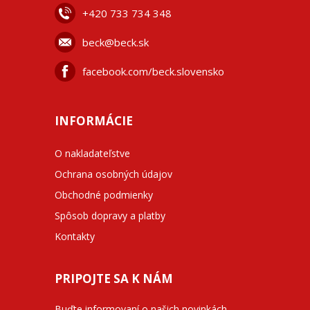
+42
0 733 734 348
beck@beck.sk
facebook.com/beck.slovensko
INFORMÁCIE
O nakladateľstve
Ochrana osobných údajov
Obchodné podmienky
Spôsob dopravy a platby
Kontakty
PRIPOJTE SA K NÁM
Buďte informovaní o našich novinkách,