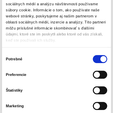
inštitúty zániku trestnosti, ich právnu úpravu,
sociálnych médií a analýzu návštevnosti používame
podmienky aplikácie a miesto v systéme
súbory cookie. Informácie o tom, ako používate naše
trestného práva. Osobitná pozornosť je
venovaná ich funkcii, účelu...
webové stránky, poskytujeme aj našim partnerom v
oblasti sociálnych médií, inzercie a analýzy. Títo partneri
môžu príslušné informácie skombinovať s ďalšími
Extrémizmus v
údajmi, ktoré ste im poskytli alebo ktoré od vás získali,
reálnom a
keď ste používali ich služby.
digitálnom
priestore.Právne
výzvy a nástroje
Výber
ochrany
Potrebné
súhlasu
NOVINKA
Preferencie
Diana Repiščáková
22,00 €
s DPH
Štatistiky
20,95 €
bez DPH
Extrémizmus v reálnom a digitálnom priestore
je komplexne prepracovaná publikácia, ktorá
Marketing
sa venuje trestnoprávnym,