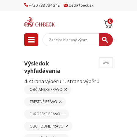
+
420
733
734
348
beck
@
beck
.sk
0
Výsledok
vyhľadávania
4. strana výběru
1. strana výběru
OBČIANSKE PRÁVO
TRESTNÉ PRÁVO
EURÓPSKE PRÁVO
OBCHODNÉ PRÁVO