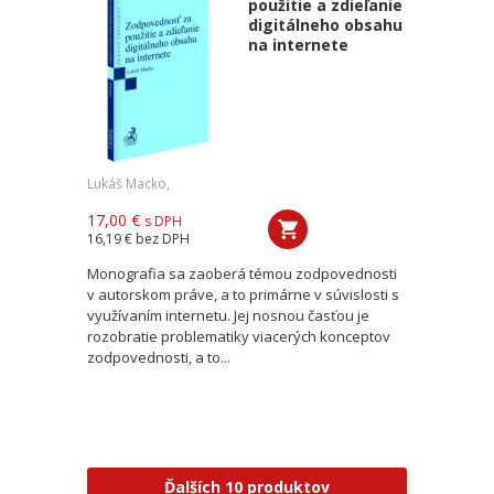
použitie a zdieľanie
digitálneho obsahu
na internete
Lukáš Macko,
17,00 €
s DPH
16,19 €
bez DPH
Monografia sa zaoberá témou zodpovednosti
v autorskom práve, a to primárne v súvislosti s
využívaním internetu. Jej nosnou časťou je
rozobratie problematiky viacerých konceptov
zodpovednosti, a to...
Ďalších 10 produktov