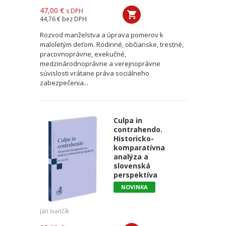
47,00 €
s DPH
44,76 €
bez DPH
Rozvod manželstva a úprava pomerov k
maloletým deťom. Rodinné, občianske, trestné,
pracovnoprávne, exekučné,
medzinárodnoprávne a verejnoprávne
súvislosti vrátane práva sociálneho
zabezpečenia...
Culpa in
contrahendo.
Historicko-
komparatívna
analýza a
slovenská
perspektíva
NOVINKA
Ján Ivančík