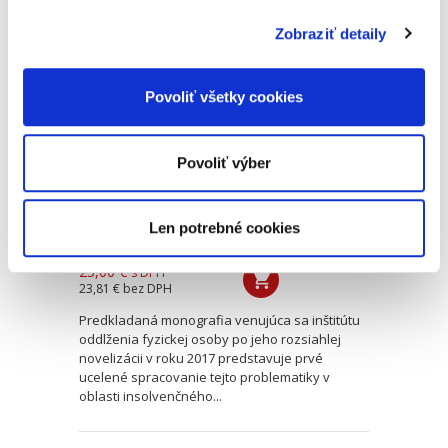
Zobraziť detaily
Oddlženie fyzickej
osoby
Povoliť všetky cookies
Povoliť výber
Len potrebné cookies
Jakub Dzimko
25,00 €
s DPH
23,81 €
bez DPH
Predkladaná monografia venujúca sa inštitútu
oddlženia fyzickej osoby po jeho rozsiahlej
novelizácii v roku 2017 predstavuje prvé
ucelené spracovanie tejto problematiky v
oblasti insolvenčného...