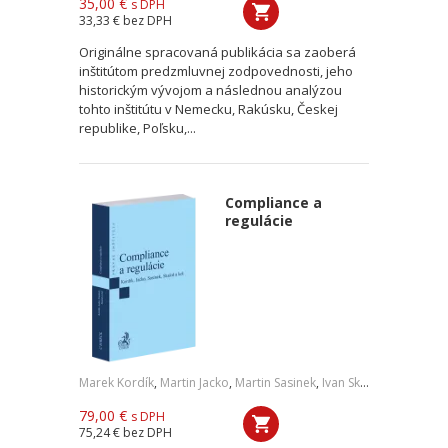
35,00 €
s DPH
33,33 €
bez DPH
Originálne spracovaná publikácia sa zaoberá
inštitútom predzmluvnej zodpovednosti, jeho
historickým vývojom a následnou analýzou
tohto inštitútu v Nemecku, Rakúsku, Českej
republike, Poľsku,...
Compliance a
regulácie
Marek Kordík
,
Martin Jacko
,
Martin Sasinek
,
Ivan Skaloš
,
a kol.
79,00 €
s DPH
75,24 €
bez DPH