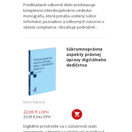
Predkladané odborné dielo predstavuje
komplexnú interdisciplinárnu vedeckú
monografiu, ktorá prináša ucelený súbor
informácií, poznatkov a odborných názorov v
oblasti compliance. Obsahuje podrobné...
Súkromnoprávne
aspekty právnej
úpravy digitálneho
dedičstva
Karin Raková
22,00 €
s DPH
20,95 €
bez DPH
Digitálne prostredie sa v súčasnosti stalo
priestorom, v ktorom sa stretávajú majetkové