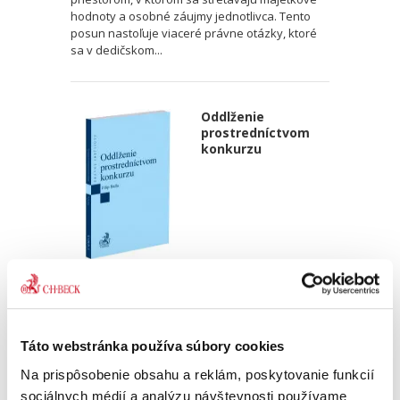
hodnoty a osobné záujmy jednotlivca. Tento
posun nastoľuje viaceré právne otázky, ktoré
sa v dedičskom...
Oddlženie
prostredníctvom
konkurzu
Filip Balla
17,00 €
s DPH
16,19 €
bez DPH
Táto webstránka používa súbory cookies
„Posudzovaná monografia je jedným z prvých
monograficky spracovaných diel v oblasti
Na prispôsobenie obsahu a reklám, poskytovanie funkcií
oddlženia fyzických osôb prostredníctvom
sociálnych médií a analýzu návštevnosti používame