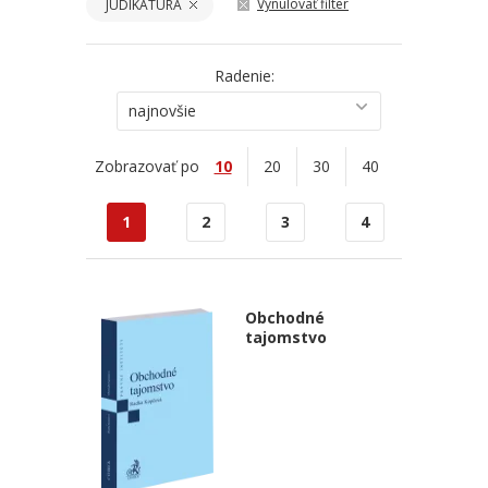
Vynulovať filter
JUDIKATÚRA
Radenie:
najnovšie
Zobrazovať po
10
20
30
40
1
2
3
4
Obchodné
tajomstvo