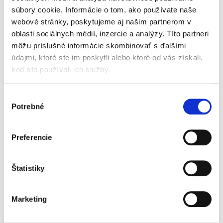
konkurzu v slovenskej právnej spisbe a
súbory cookie. Informácie o tom, ako používate naše
vzhľadom na jej odbornú úroveň...
webové stránky, poskytujeme aj našim partnerom v
oblasti sociálnych médií, inzercie a analýzy. Títo partneri
môžu príslušné informácie skombinovať s ďalšími
Náhrada
nemajetkovej ujmy
údajmi, ktoré ste im poskytli alebo ktoré od vás získali,
pozostalých
keď ste používali ich služby.
blízkych osôb
Výber
Potrebné
súhlasu
Marianna Novotná
,
Veronika Zoričáková
Preferencie
25,00 €
s DPH
23,81 €
bez DPH
Štatistiky
Publikácia komplexne spracováva
problematiku náhrady nemajetkovej ujmy tých,
ktorí ujmu utrpeli v dôsledku smrti alebo
Marketing
závažného ublíženia na zdraví svojich blízkych
osôb. Úprava týchto vzťahov...