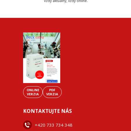
Vždy aktuálny, vždy online.
ONLINE
PDF
VERZIA
VERZIA
KONTAKTUJTE NÁS
+42
0 733 734 348