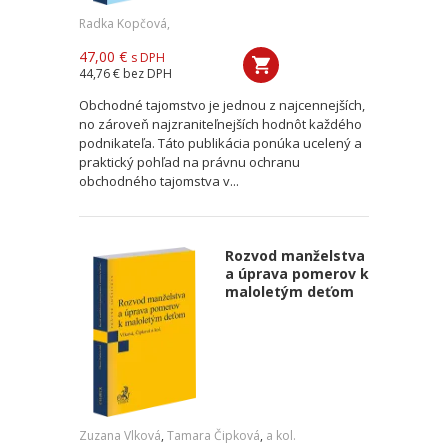
Radka Kopčová,
47,00 €
s DPH
44,76 €
bez DPH
Obchodné tajomstvo je jednou z najcennejších,
no zároveň najzraniteľnejších hodnôt každého
podnikateľa. Táto publikácia ponúka ucelený a
praktický pohľad na právnu ochranu
obchodného tajomstva v...
Rozvod manželstva
a úprava pomerov k
maloletým deťom
Zuzana Vlková
,
Tamara Čipková
,
a kol.