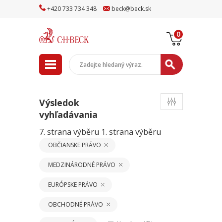
+
420
733
734
348
beck
@
beck
.sk
0
Výsledok
vyhľadávania
7. strana výběru
1. strana výběru
OBČIANSKE PRÁVO
MEDZINÁRODNÉ PRÁVO
EURÓPSKE PRÁVO
OBCHODNÉ PRÁVO