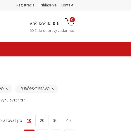
Registrácia
Prihlásenie
Kontakt
0
Váš košík:
0 €
60 €
do
dopravy zadarmo
.
VO
EURÓPSKE PRÁVO
Vynulovať filter
brazovať po
10
20
30
40