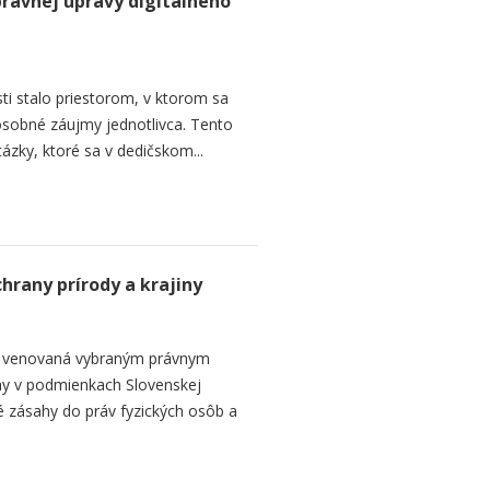
rávnej úpravy digitálneho
sti stalo priestorom, v ktorom sa
osobné záujmy jednotlivca. Tento
ázky, ktoré sa v dedičskom...
hrany prírody a krajiny
 je venovaná vybraným právnym
ny v podmienkach Slovenskej
 zásahy do práv fyzických osôb a