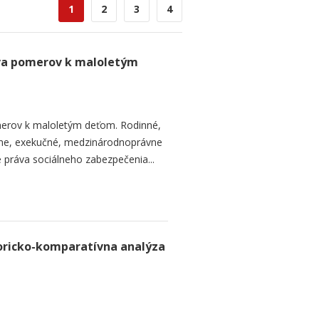
1
2
3
4
va pomerov k maloletým
erov k maloletým deťom. Rodinné,
vne, exekučné, medzinárodnoprávne
e práva sociálneho zabezpečenia...
toricko-komparatívna analýza