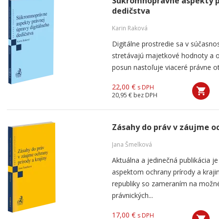
Súkromnoprávne aspekty p
dedičstva
Karin Raková
Digitálne prostredie sa v súčasno
stretávajú majetkové hodnoty a 
posun nastoľuje viaceré právne ot
22,00 €
s DPH
20,95 €
bez DPH
Zásahy do práv v záujme oc
Jana Šmelková
Aktuálna a jedinečná publikácia
aspektom ochrany prírody a kraji
republiky so zameraním na možné
právnických...
17,00 €
s DPH