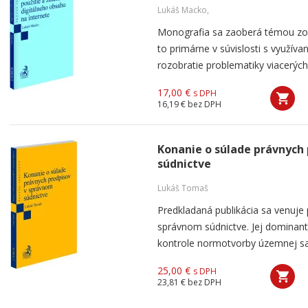
Lukáš Macko,
Monografia sa zaoberá témou zo
to primárne v súvislosti s využíva
rozobratie problematiky viacerých
17,00 €
s DPH
16,19 €
bez DPH
Konanie o súlade právnych
súdnictve
Lukáš Tomaš
Predkladaná publikácia sa venuje
správnom súdnictve. Jej dominan
kontrole normotvorby územnej sa
25,00 €
s DPH
23,81 €
bez DPH