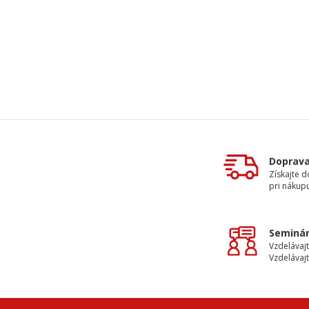
Doprav
Získajte 
pri nákupu
Seminár
Vzdelávajt
Vzdelávajt