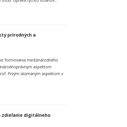
ch osôb. Úprava týchto vzťahov...
ty prírodných a
ike formovania medzinárodného
zinárodnoprávnym aspektom
strof. Prvým skúmaným aspektom v
 zdieľanie digitálneho