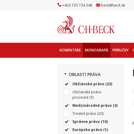
+
420
733
734
348
beck
@
beck
.sk
KOMENTÁRE
MONOGRAFIE
PRÍRUČKY
OBLASTI PRÁVA
Občianske právo
(22)
Občianske právo
procesné
(5)
Medzinárodné právo
(3)
Trestné právo
(20)
Správne právo
(10)
Európske právo
(1)