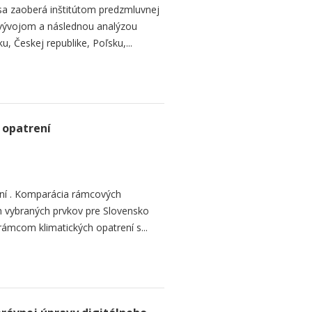
 sa zaoberá inštitútom predzmluvnej
 vývojom a následnou analýzou
, Českej republike, Poľsku,...
 opatrení
ení . Komparácia rámcových
h vybraných prvkov pre Slovensko
mcom klimatických opatrení s...