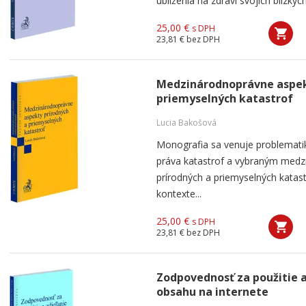
ublíženia na zdraví svojich blízky
25,00 €
s DPH
23,81 €
bez DPH
Medzinárodnoprávne aspek
priemyselných katastrof
Lucia Bakošová
Monografia sa venuje problemat
práva katastrof a vybraným med
prírodných a priemyselných kata
kontexte...
25,00 €
s DPH
23,81 €
bez DPH
Zodpovednosť za použitie a
obsahu na internete