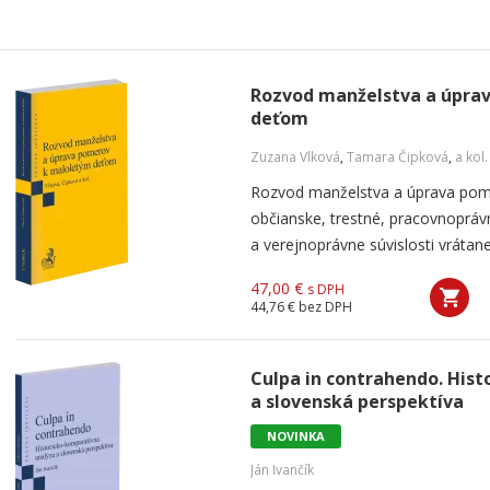
Rozvod manželstva a úpra
deťom
Zuzana Vlková
,
Tamara Čipková
,
a kol.
Rozvod manželstva a úprava pom
občianske, trestné, pracovnoprá
a verejnoprávne súvislosti vrátan
47,00 €
s DPH
44,76 €
bez DPH
Culpa in contrahendo. His
a slovenská perspektíva
NOVINKA
Ján Ivančík