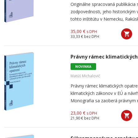
Originálne spracovaná publikácia
zodpovednosti, jeho historickým
tohto inštitútu v Nemecku, Rakúsku
35,00 €
s DPH
33,33 €
bez DPH
Právny rámec klimatických
NOVINKA
Matúš Michalovič
Právny rámec klimatických opatr
klimatických zákonov v EÚ a návr
Monografia sa zaoberá právnym rá
23,00 €
s DPH
21,90 €
bez DPH