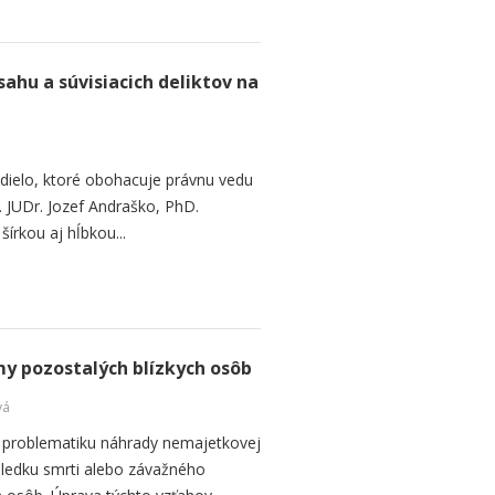
hu a súvisiacich deliktov na
 dielo, ktoré obohacuje právnu vedu
. JUDr. Jozef Andraško, PhD.
šírkou aj hĺbkou...
y pozostalých blízkych osôb
vá
 problematiku náhrady nemajetkovej
ôsledku smrti alebo závažného