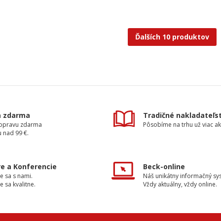
Ďalších 10 produktov
a zdarma
Tradičné nakladateľs
dopravu zdarma
Pôsobíme na trhu už viac ak
 nad 99 €.
e a Konferencie
Beck-online
e sa s nami.
Náš unikátny informačný sy
e sa kvalitne.
Vždy aktuálny, vždy online.