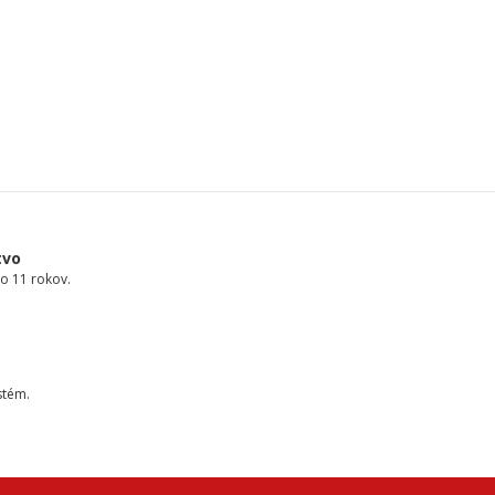
tvo
o 11 rokov.
stém.