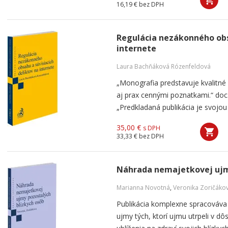
16,19 €
bez DPH
Regulácia nezákonného obsa
internete
Laura Bachňáková Rózenfeldová
„Monografia predstavuje kvalitné
aj prax cennými poznatkami.“ doc
„Predkladaná publikácia je svojou 
35,00 €
s DPH
33,33 €
bez DPH
Náhrada nemajetkovej ujm
Marianna Novotná
,
Veronika Zoričáko
Publikácia komplexne spracováva
ujmy tých, ktorí ujmu utrpeli v d