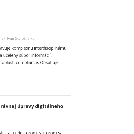
inek
,
Ivan Skaloš
,
a kol.
avuje komplexnú interdisciplinárnu
a ucelený súbor informácií,
 oblasti compliance. Obsahuje
rávnej úpravy digitálneho
sti stalo priestorom, v ktorom sa