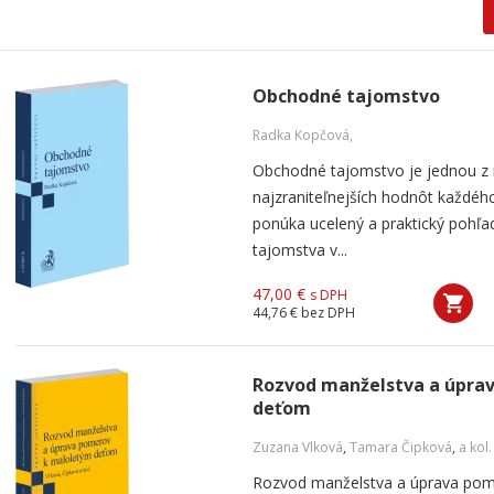
Obchodné tajomstvo
Radka Kopčová,
Obchodné tajomstvo je jednou z 
najzraniteľnejších hodnôt každého
ponúka ucelený a praktický pohľ
tajomstva v...
47,00 €
s DPH
44,76 €
bez DPH
Rozvod manželstva a úpra
deťom
Zuzana Vlková
,
Tamara Čipková
,
a kol.
Rozvod manželstva a úprava pom