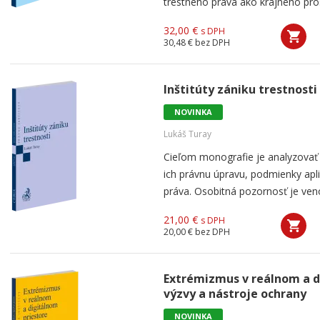
trestného práva ako krajného pro
32,00 €
s DPH
30,48 €
bez DPH
Inštitúty zániku trestnosti
NOVINKA
Lukáš Turay
Cieľom monografie je analyzovať je
ich právnu úpravu, podmienky apl
práva. Osobitná pozornosť je venov
21,00 €
s DPH
20,00 €
bez DPH
Extrémizmus v reálnom a d
výzvy a nástroje ochrany
NOVINKA