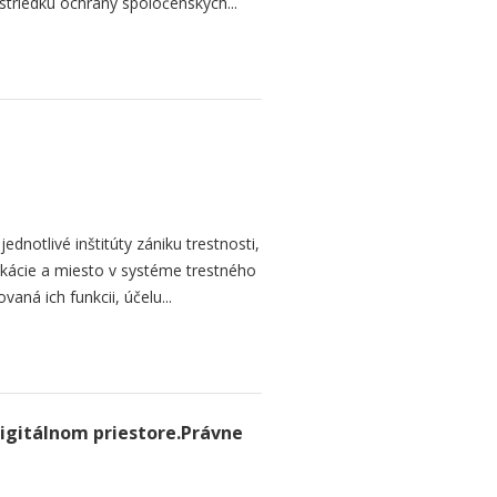
striedku ochrany spoločenských...
dnotlivé inštitúty zániku trestnosti,
ikácie a miesto v systéme trestného
aná ich funkcii, účelu...
igitálnom priestore.Právne