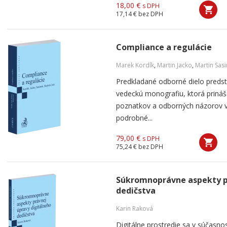
18,00 €
s DPH
17,14 €
bez DPH
Compliance a regulácie
Marek Kordík
,
Martin Jacko
,
Martin Sas
Predkladané odborné dielo predst
vedeckú monografiu, ktorá prináš
poznatkov a odborných názorov v
podrobné...
79,00 €
s DPH
75,24 €
bez DPH
Súkromnoprávne aspekty p
dedičstva
Karin Raková
Digitálne prostredie sa v súčasno