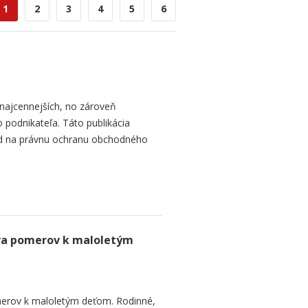
1
2
3
4
5
6
najcennejších, no zároveň
 podnikateľa. Táto publikácia
ad na právnu ochranu obchodného
va pomerov k maloletým
erov k maloletým deťom. Rodinné,