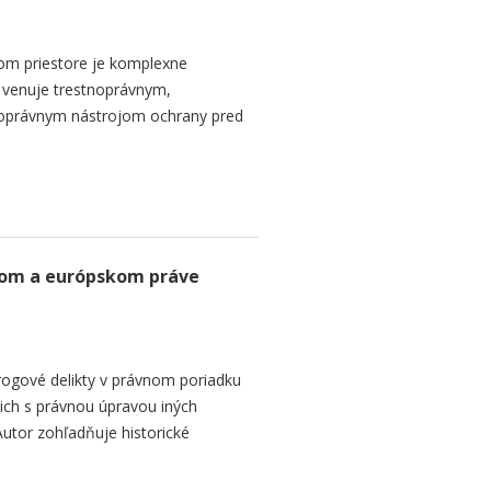
om priestore je komplexne
a venuje trestnoprávnym,
noprávnym nástrojom ochrany pred
kom a európskom práve
ogové delikty v právnom poriadku
 ich s právnou úpravou iných
Autor zohľadňuje historické