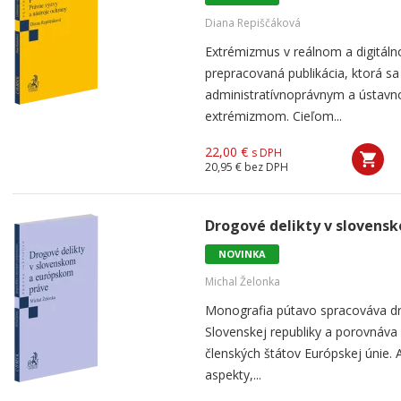
Diana Repiščáková
Extrémizmus v reálnom a digitáln
prepracovaná publikácia, ktorá s
administratívnoprávnym a ústav
extrémizmom. Cieľom...
22,00 €
s DPH
20,95 €
bez DPH
Drogové delikty v slovens
NOVINKA
Michal Želonka
Monografia pútavo spracováva dr
Slovenskej republiky a porovnáva
členských štátov Európskej únie. 
aspekty,...