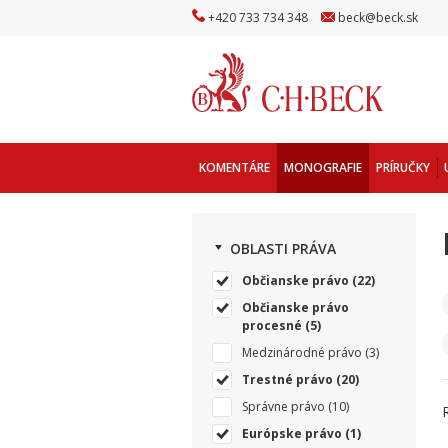
+
420
733
734
348
beck
@
beck
.sk
KOMENTÁRE
MONOGRAFIE
PRÍRUČKY
OBLASTI PRÁVA
Občianske právo
(22)
Občianske právo
procesné
(5)
Medzinárodné právo
(3)
Trestné právo
(20)
Správne právo
(10)
Európske právo
(1)