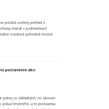
ve prináša ucelený prehľad o
ochrany zvierat v podmienkach
etailne rozoberá jednotlivé trestné
ho postavenie ako
e jednej zo základných, no zároveň
ho práva hmotného, a to postaveniu