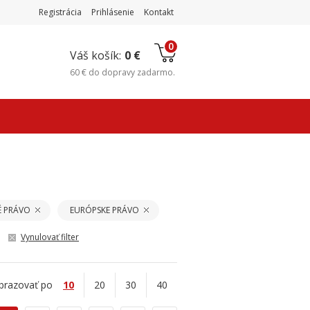
Registrácia
Prihlásenie
Kontakt
0
Váš košík:
0 €
60 €
do
dopravy zadarmo
.
É PRÁVO
EURÓPSKE PRÁVO
Vynulovať filter
brazovať po
10
20
30
40