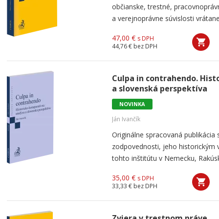
občianske, trestné, pracovnoprá
a verejnoprávne súvislosti vrátan
47,00 €
s DPH
44,76 €
bez DPH
Culpa in contrahendo. His
a slovenská perspektíva
NOVINKA
Ján Ivančík
Originálne spracovaná publikácia
zodpovednosti, jeho historickým
tohto inštitútu v Nemecku, Rakúsku
35,00 €
s DPH
33,33 €
bez DPH
Zviera v trestnom práve