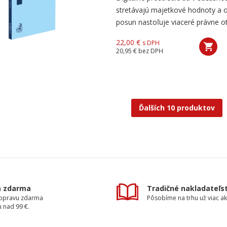
stretávajú majetkové hodnoty a 
posun nastoľuje viaceré právne ot
22,00 €
s DPH
20,95 €
bez DPH
Ďalších 10 produktov
a zdarma
Tradičné nakladateľs
dopravu zdarma
Pôsobíme na trhu už viac ak
 nad 99 €.