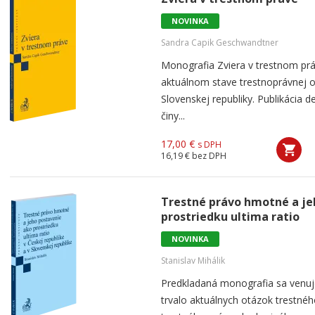
NOVINKA
Sandra Capik Geschwandtner
Monografia Zviera v trestnom prá
aktuálnom stave trestnoprávnej 
Slovenskej republiky. Publikácia d
činy...
17,00 €
s DPH
16,19 €
bez DPH
Trestné právo hmotné a je
prostriedku ultima ratio
NOVINKA
Stanislav Mihálik
Predkladaná monografia sa venuj
trvalo aktuálnych otázok trestné