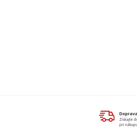
Doprav
Získajte 
pri nákupu