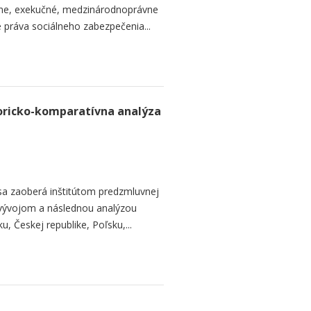
vne, exekučné, medzinárodnoprávne
e práva sociálneho zabezpečenia...
toricko-komparatívna analýza
 sa zaoberá inštitútom predzmluvnej
 vývojom a následnou analýzou
, Českej republike, Poľsku,...