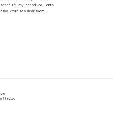
osobné záujmy jednotlivca. Tento
ázky, ktoré sa v dedičskom...
tvo
o 11 rokov.