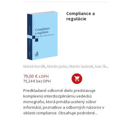
Compliance a
regulácie
Marek Kordík
,
Martin Jacko
,
Martin Sasinek
,
Ivan Skaloš
,
a kol.
79,00 €
s DPH
75,24 €
bez DPH
Predkladané odborné dielo predstavuje
komplexnú interdisciplinárnu vedeckú
monografiu, ktorá prináša ucelený súbor
informácií, poznatkov a odborných názorov v
oblasti compliance. Obsahuje podrobné...