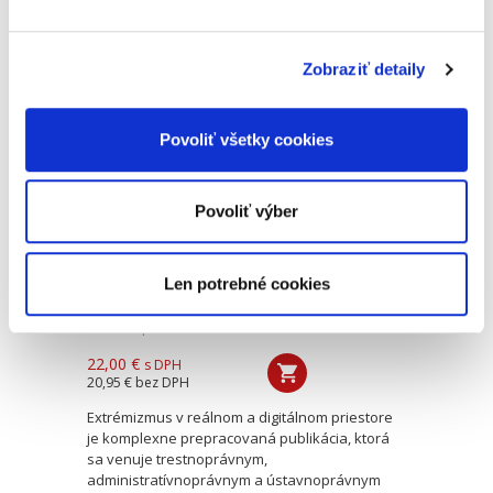
podmienky aplikácie a miesto v systéme
trestného práva. Osobitná pozornosť je
venovaná ich funkcii, účelu...
Zobraziť detaily
Extrémizmus v
Povoliť všetky cookies
reálnom a
digitálnom
priestore.Právne
výzvy a nástroje
Povoliť výber
ochrany
NOVINKA
Len potrebné cookies
Diana Repiščáková
22,00 €
s DPH
20,95 €
bez DPH
Extrémizmus v reálnom a digitálnom priestore
je komplexne prepracovaná publikácia, ktorá
sa venuje trestnoprávnym,
administratívnoprávnym a ústavnoprávnym