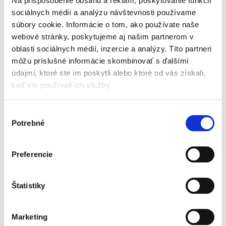
Na prispôsobenie obsahu a reklám, poskytovanie funkcií
Predkladaná monografia sa venuje jednej zo
základných, no zároveň trvalo aktuálnych
sociálnych médií a analýzu návštevnosti používame
otázok trestného práva hmotného, a to
súbory cookie. Informácie o tom, ako používate naše
postaveniu trestného práva ako krajného
webové stránky, poskytujeme aj našim partnerom v
prostriedku ochrany spoločenských...
oblasti sociálnych médií, inzercie a analýzy. Títo partneri
môžu príslušné informácie skombinovať s ďalšími
údajmi, ktoré ste im poskytli alebo ktoré od vás získali,
Inštitúty zániku
keď ste používali ich služby.
trestnosti
NOVINKA
Výber
Potrebné
súhlasu
Preferencie
Lukáš Turay
21,00 €
Štatistiky
s DPH
20,00 €
bez DPH
Cieľom monografie je analyzovať jednotlivé
Marketing
inštitúty zániku trestnosti, ich právnu úpravu,