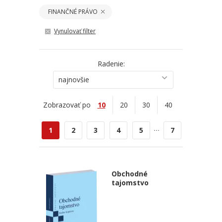
FINANČNÉ PRÁVO
Vynulovať filter
Radenie:
najnovšie
Zobrazovať po
10
20
30
40
...
1
2
3
4
5
7
Obchodné
tajomstvo