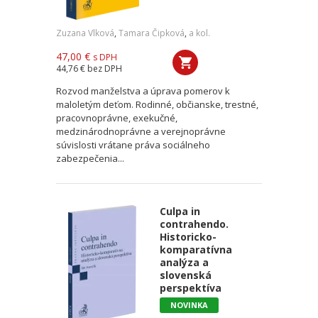
Zuzana Vlková
,
Tamara Čipková
,
a kol.
47,00 €
s DPH
44,76 €
bez DPH
Rozvod manželstva a úprava pomerov k
maloletým deťom. Rodinné, občianske, trestné,
pracovnoprávne, exekučné,
medzinárodnoprávne a verejnoprávne
súvislosti vrátane práva sociálneho
zabezpečenia...
Culpa in
contrahendo.
Historicko-
komparatívna
analýza a
slovenská
perspektíva
NOVINKA