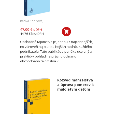
Radka Kopčová,
47,00 €
s DPH
44,76 €
bez DPH
Obchodné tajomstvo je jednou z najcennejších,
no zároveň najzraniteľnejších hodnôt každého
podnikateľa. Táto publikácia ponúka ucelený a
praktický pohľad na právnu ochranu
obchodného tajomstva v...
Rozvod manželstva
a úprava pomerov k
maloletým deťom