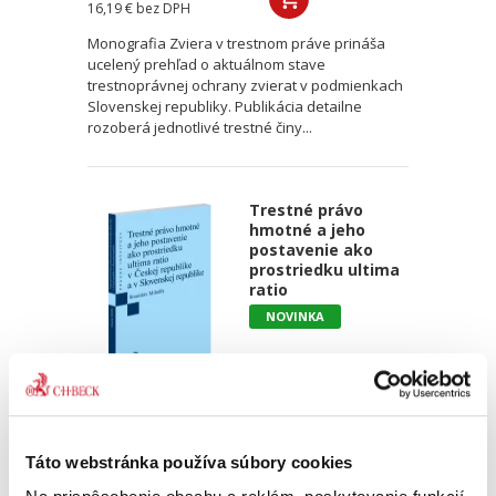
16,19 €
bez DPH
Monografia Zviera v trestnom práve prináša
ucelený prehľad o aktuálnom stave
trestnoprávnej ochrany zvierat v podmienkach
Slovenskej republiky. Publikácia detailne
rozoberá jednotlivé trestné činy...
Trestné právo
hmotné a jeho
postavenie ako
prostriedku ultima
ratio
NOVINKA
Stanislav Mihálik
32,00 €
s DPH
Táto webstránka používa súbory cookies
30,48 €
bez DPH