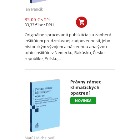
Ján Ivančík
35,00 €
s DPH
33,33 €
bez DPH
Originálne spracovaná publikácia sa zaoberá
inštitútom predzmluvnej zodpovednosti, jeho
historickým vývojom a následnou analýzou
tohto inštitútu v Nemecku, Rakúsku, Českej
republike, Poľsku,...
Právny rámec
klimatických
opatrení
NOVINKA
Matúš Michalovič