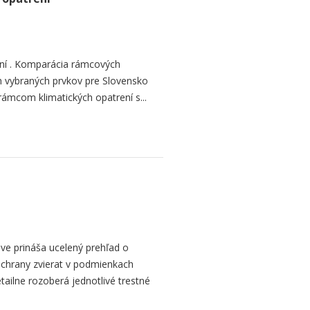
ení . Komparácia rámcových
h vybraných prvkov pre Slovensko
mcom klimatických opatrení s...
ve prináša ucelený prehľad o
ochrany zvierat v podmienkach
etailne rozoberá jednotlivé trestné