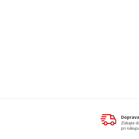
Doprav
Získajte 
pri nákupu