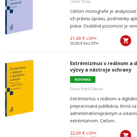
Lukáš Turay
Cieľom monografie je analyzovať je
ich právnu úpravu, podmienky apl
práva. Osobitná pozornosť je venov
21,00 €
s DPH
20,00 €
bez DPH
Extrémizmus v reálnom a d
výzvy a nástroje ochrany
NOVINKA
Diana Repiščáková
Extrémizmus v reálnom a digitáln
prepracovaná publikácia, ktorá s
administratívnoprávnym a ústav
extrémizmom. Cieľom...
22,00 €
s DPH