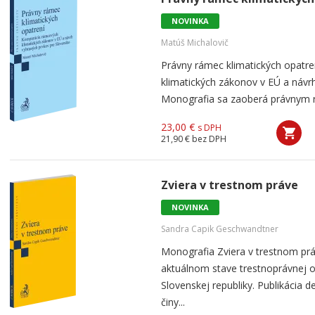
NOVINKA
Matúš Michalovič
Právny rámec klimatických opatr
klimatických zákonov v EÚ a návr
Monografia sa zaoberá právnym rá
23,00 €
s DPH
21,90 €
bez DPH
Zviera v trestnom práve
NOVINKA
Sandra Capik Geschwandtner
Monografia Zviera v trestnom prá
aktuálnom stave trestnoprávnej 
Slovenskej republiky. Publikácia d
činy...