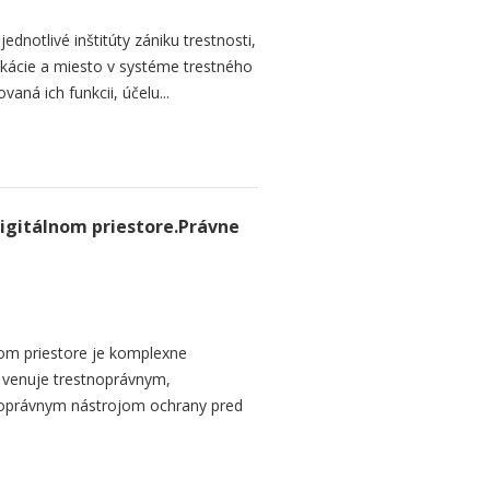
dnotlivé inštitúty zániku trestnosti,
ikácie a miesto v systéme trestného
aná ich funkcii, účelu...
igitálnom priestore.Právne
om priestore je komplexne
a venuje trestnoprávnym,
noprávnym nástrojom ochrany pred