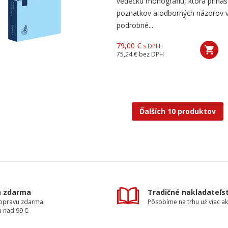
vedeckú monografiu, ktorá prináš
poznatkov a odborných názorov v
podrobné...
79,00 €
s DPH
75,24 €
bez DPH
Ďalších 10 produktov
a zdarma
Tradičné nakladateľs
dopravu zdarma
Pôsobíme na trhu už viac ak
 nad 99 €.