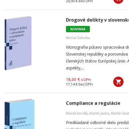
20,95 €
bez DPH
Drogové delikty v slovens
NOVINKA
Michal Želonka
Monografia pútavo spracováva dr
Slovenskej republiky a porovnáva
členských štátov Európskej únie. 
aspekty,...
18,00 €
s DPH
17,14 €
bez DPH
Compliance a regulácie
Marek Kordík
,
Martin Jacko
,
Martin Sas
Predkladané odborné dielo predst