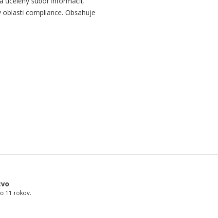
a ucelený súbor informácií,
 oblasti compliance. Obsahuje
tvo
o 11 rokov.