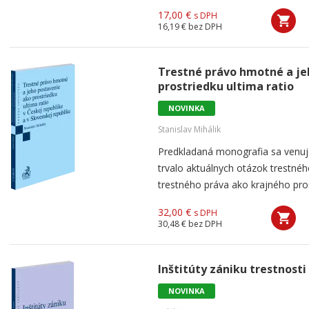
17,00 €
s DPH
16,19 €
bez DPH
Trestné právo hmotné a je
prostriedku ultima ratio
NOVINKA
Stanislav Mihálik
Predkladaná monografia sa venuj
trvalo aktuálnych otázok trestné
trestného práva ako krajného pro
32,00 €
s DPH
30,48 €
bez DPH
Inštitúty zániku trestnosti
NOVINKA