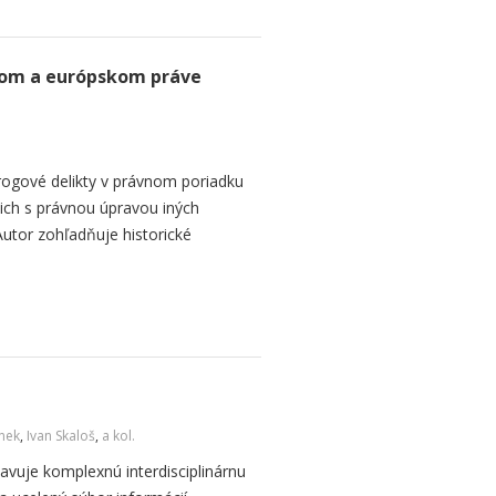
kom a európskom práve
ogové delikty v právnom poriadku
 ich s právnou úpravou iných
Autor zohľadňuje historické
inek
,
Ivan Skaloš
,
a kol.
avuje komplexnú interdisciplinárnu