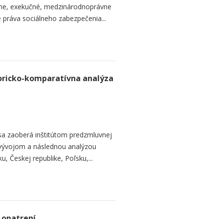
vne, exekučné, medzinárodnoprávne
e práva sociálneho zabezpečenia...
toricko-komparatívna analýza
 sa zaoberá inštitútom predzmluvnej
 vývojom a následnou analýzou
, Českej republike, Poľsku,...
 opatrení