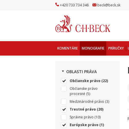
+
420
733
734
348
beck
@
beck
.sk
KOMENTÁRE
MONOGRAFIE
PRÍRUČKY
OBLASTI PRÁVA
Občianske právo
(22)
Občianske právo
procesné
(5)
Medzinárodné právo
(3)
Trestné právo
(20)
Správne právo
(10)
Európske právo
(1)