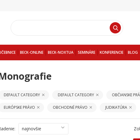
UČEBNICE
BECK-ONLINE
BECK-NOXTUA
SEMINÁRE
KONFERENCIE
BLOG
Monografie
DEFAULT CATEGORY
DEFAULT CATEGORY
OBČIANSKE PR
EURÓPSKE PRÁVO
OBCHODNÉ PRÁVO
JUDIKATÚRA
Radenie:
najnovšie
Zo