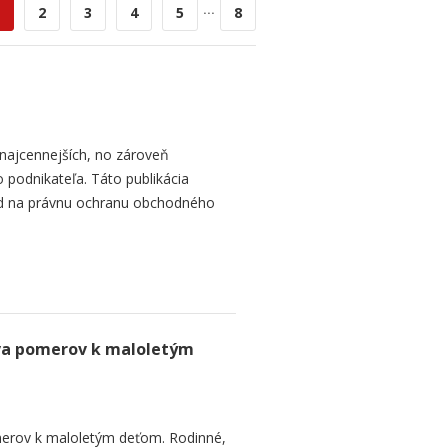
...
2
3
4
5
8
najcennejších, no zároveň
 podnikateľa. Táto publikácia
ad na právnu ochranu obchodného
va pomerov k maloletým
erov k maloletým deťom. Rodinné,