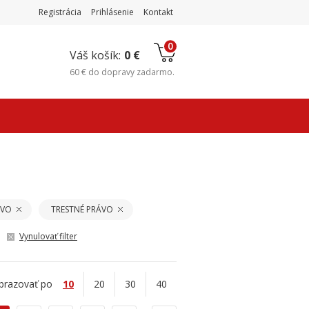
Registrácia
Prihlásenie
Kontakt
0
Váš košík:
0 €
60 €
do
dopravy zadarmo
.
ÁVO
TRESTNÉ PRÁVO
Vynulovať filter
brazovať po
10
20
30
40