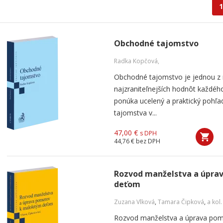
1
Obchodné tajomstvo
Radka Kopčová,
Obchodné tajomstvo je jednou z 
najzraniteľnejších hodnôt každého
ponúka ucelený a praktický pohľ
tajomstva v...
47,00 €
s DPH
44,76 €
bez DPH
Rozvod manželstva a úpra
deťom
Zuzana Vlková
,
Tamara Čipková
,
a kol.
Rozvod manželstva a úprava pom