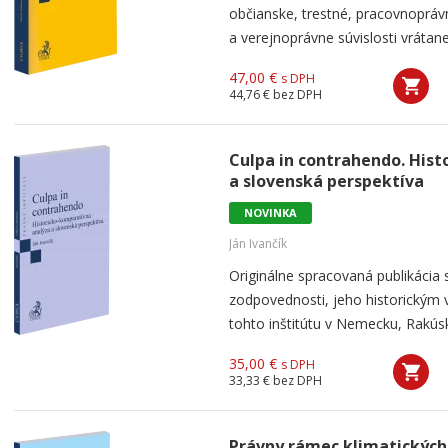
občianske, trestné, pracovnoprá
a verejnoprávne súvislosti vrátan
47,00 €
s DPH
44,76 €
bez DPH
Culpa in contrahendo. His
a slovenská perspektíva
NOVINKA
Ján Ivančík
Originálne spracovaná publikácia
zodpovednosti, jeho historickým
tohto inštitútu v Nemecku, Rakúsku
35,00 €
s DPH
33,33 €
bez DPH
Právny rámec klimatických