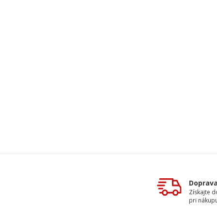
Doprav
Získajte 
pri nákupu