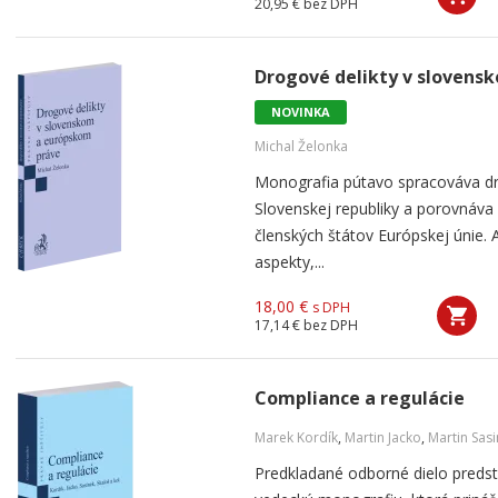
20,95 €
bez DPH
Drogové delikty v slovens
NOVINKA
Michal Želonka
Monografia pútavo spracováva dr
Slovenskej republiky a porovnáva
členských štátov Európskej únie. 
aspekty,...
18,00 €
s DPH
17,14 €
bez DPH
Compliance a regulácie
Marek Kordík
,
Martin Jacko
,
Martin Sas
Predkladané odborné dielo predst