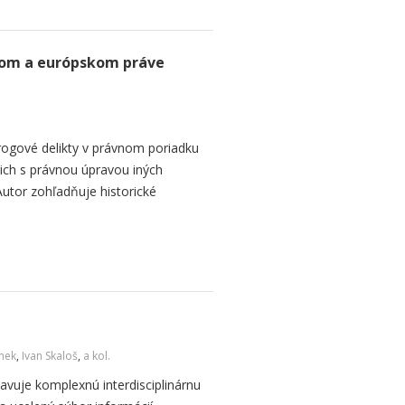
kom a európskom práve
ogové delikty v právnom poriadku
 ich s právnou úpravou iných
Autor zohľadňuje historické
inek
,
Ivan Skaloš
,
a kol.
avuje komplexnú interdisciplinárnu