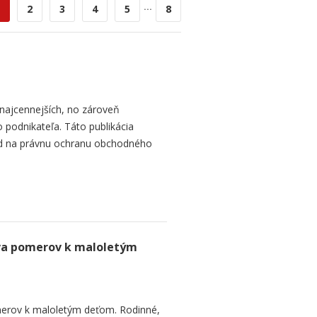
...
2
3
4
5
8
najcennejších, no zároveň
 podnikateľa. Táto publikácia
ad na právnu ochranu obchodného
va pomerov k maloletým
erov k maloletým deťom. Rodinné,