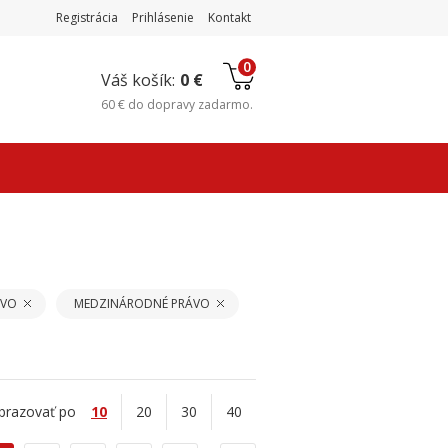
Registrácia
Prihlásenie
Kontakt
0
Váš košík:
0 €
60 €
do
dopravy zadarmo
.
ÁVO
MEDZINÁRODNÉ PRÁVO
brazovať po
10
20
30
40