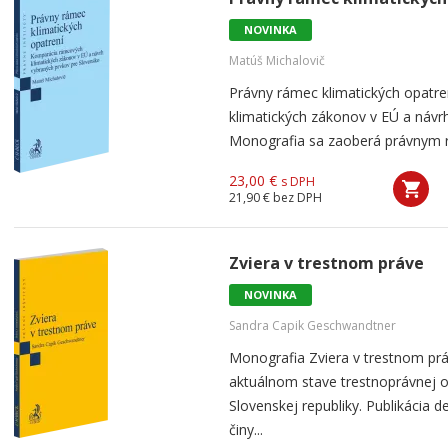
NOVINKA
Matúš Michalovič
Právny rámec klimatických opatr
klimatických zákonov v EÚ a návr
Monografia sa zaoberá právnym rá
23,00 €
s DPH
21,90 €
bez DPH
Zviera v trestnom práve
NOVINKA
Sandra Capik Geschwandtner
Monografia Zviera v trestnom prá
aktuálnom stave trestnoprávnej 
Slovenskej republiky. Publikácia d
činy...