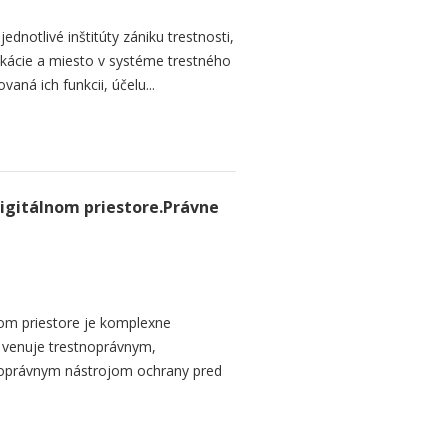
dnotlivé inštitúty zániku trestnosti,
ikácie a miesto v systéme trestného
aná ich funkcii, účelu...
igitálnom priestore.Právne
om priestore je komplexne
a venuje trestnoprávnym,
noprávnym nástrojom ochrany pred