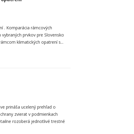
ení . Komparácia rámcových
h vybraných prvkov pre Slovensko
mcom klimatických opatrení s...
ve prináša ucelený prehľad o
ochrany zvierat v podmienkach
etailne rozoberá jednotlivé trestné