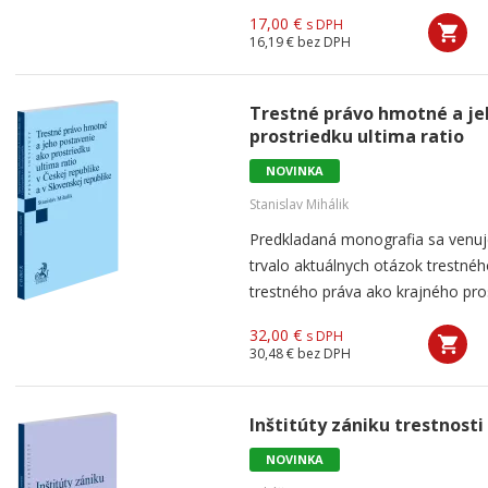
17,00 €
s DPH
16,19 €
bez DPH
Trestné právo hmotné a je
prostriedku ultima ratio
NOVINKA
Stanislav Mihálik
Predkladaná monografia sa venuj
trvalo aktuálnych otázok trestné
trestného práva ako krajného pro
32,00 €
s DPH
30,48 €
bez DPH
Inštitúty zániku trestnosti
NOVINKA