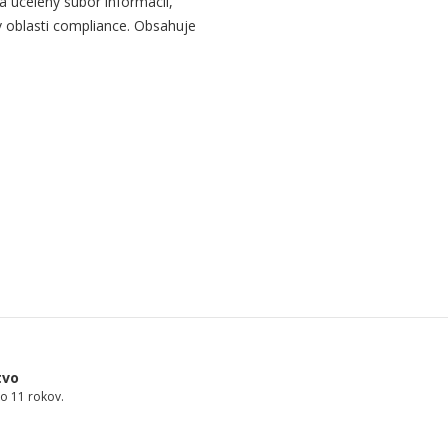
a ucelený súbor informácií,
 oblasti compliance. Obsahuje
tvo
o 11 rokov.