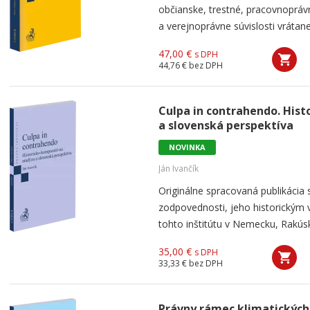
občianske, trestné, pracovnoprá
a verejnoprávne súvislosti vrátan
47,00 €
s DPH
44,76 €
bez DPH
Culpa in contrahendo. His
a slovenská perspektíva
NOVINKA
Ján Ivančík
Originálne spracovaná publikácia
zodpovednosti, jeho historickým
tohto inštitútu v Nemecku, Rakúsku
35,00 €
s DPH
33,33 €
bez DPH
Právny rámec klimatických