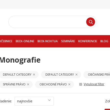
UČEBNICE
BECK-ONLINE
BECK-NOXTUA
SEMINÁRE
KONFERENCIE
BLOG
Monografie
DEFAULT CATEGORY
DEFAULT CATEGORY
OBČIANSKE PR
Vynulovať filter
SPRÁVNE PRÁVO
OBCHODNÉ PRÁVO
Radenie:
najnovšie
Zo