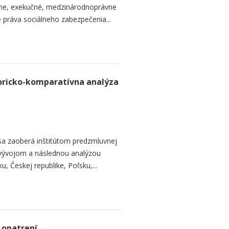
vne, exekučné, medzinárodnoprávne
e práva sociálneho zabezpečenia...
toricko-komparatívna analýza
 sa zaoberá inštitútom predzmluvnej
 vývojom a následnou analýzou
, Českej republike, Poľsku,...
 opatrení