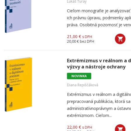
Lukáš Turay
Cieľom monografie je analyzovať je
ich právnu úpravu, podmienky apl
práva. Osobitná pozornosť je venov
21,00 €
s DPH
20,00 €
bez DPH
Extrémizmus v reálnom a d
výzvy a nástroje ochrany
NOVINKA
Diana Repiščáková
Extrémizmus v reálnom a digitáln
prepracovaná publikácia, ktorá s
administratívnoprávnym a ústav
extrémizmom. Cieľom...
22,00 €
s DPH