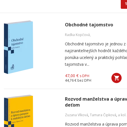
1
Obchodné tajomstvo
Radka Kopčová,
Obchodné tajomstvo je jednou z 
najzraniteľnejších hodnôt každého
ponúka ucelený a praktický pohľ
tajomstva v...
47,00 €
s DPH
44,76 €
bez DPH
Rozvod manželstva a úpra
deťom
Zuzana Vlková
,
Tamara Čipková
,
a kol.
Rozvod manželstva a úprava pom