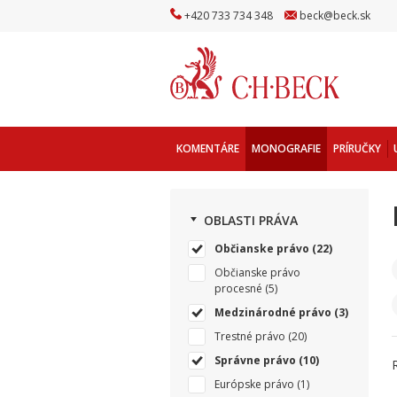
+
420
733
734
348
beck
@
beck
.sk
KOMENTÁRE
MONOGRAFIE
PRÍRUČKY
OBLASTI PRÁVA
Občianske právo
(22)
Občianske právo
procesné
(5)
Medzinárodné právo
(3)
Trestné právo
(20)
Správne právo
(10)
Európske právo
(1)