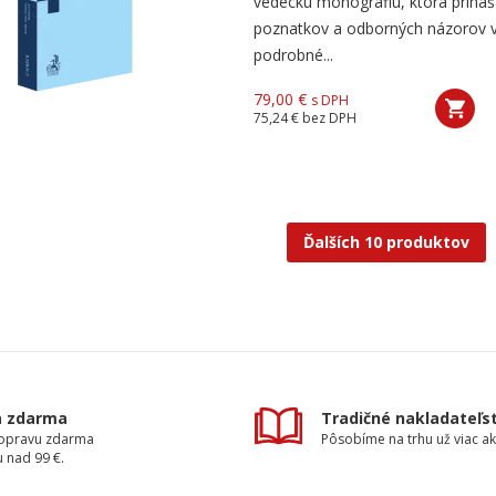
vedeckú monografiu, ktorá prináš
poznatkov a odborných názorov v
podrobné...
79,00 €
s DPH
75,24 €
bez DPH
Ďalších 10 produktov
a zdarma
Tradičné nakladateľs
dopravu zdarma
Pôsobíme na trhu už viac ak
 nad 99 €.