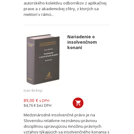
autorského kolektívu odborníkov z aplikačnej
praxe a z akademickej sféry, z ktorých sa
niektorí v rámci...
Nariadenie o
insolvenčnom
konaní
Ivan Ikrényi
89,00 €
s DPH
84,76 €
bez DPH
Medzinárodné insolvenčné právo je na
Slovensku relatívne neznámou právnou
disciplínou upravujúcou množinu právnych
vzťahov týkajúcich sa insolvenčného konania s