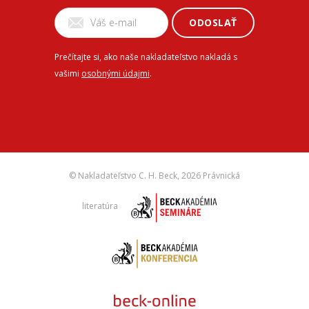
ODOSLAŤ
Prečítajte si, ako naše nakladateľstvo nakladá s
vašimi
osobnými údajmi
.
© Nakladateľstvo C. H. Beck,
2026 Právnická
literatúra