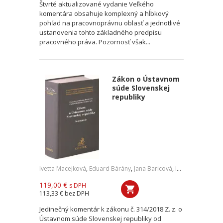
Štvrté aktualizované vydanie Veľkého
komentára obsahuje komplexný a hĺbkový
pohľad na pracovnoprávnu oblasť a jednotlivé
ustanovenia tohto základného predpisu
pracovného práva. Pozornosť však...
Zákon o Ústavnom
súde Slovenskej
republiky
Ivetta Macejková
,
Eduard Bárány
,
Jana Baricová
,
Ivan Fiačan
,
Pave
119,00 €
s DPH
113,33 €
bez DPH
Jedinečný komentár k zákonu č. 314/2018 Z. z. o
Ústavnom súde Slovenskej republiky od