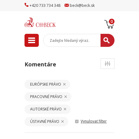
+
420
733
734
348
beck
@
beck
.sk
0
Komentáre
EURÓPSKE PRÁVO
PRACOVNÉ PRÁVO
AUTORSKÉ PRÁVO
Vynulovať filter
ÚSTAVNÉ PRÁVO