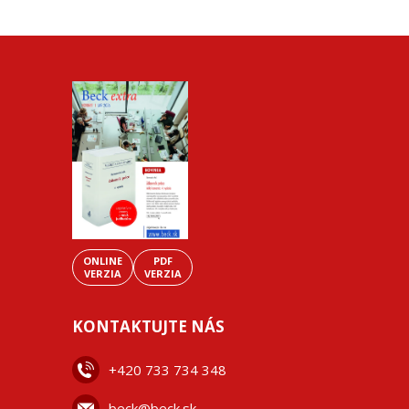
ONLINE
PDF
VERZIA
VERZIA
KONTAKTUJTE NÁS
+42
0 733 734 348
beck@beck.sk