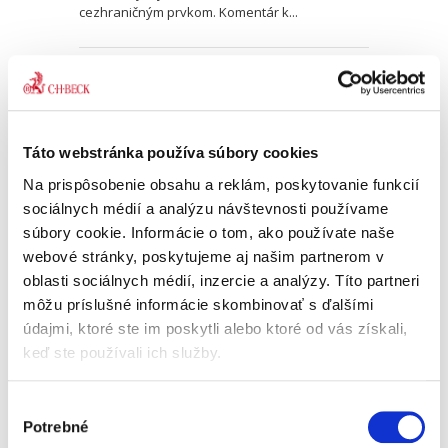
cezhraničným prvkom. Komentár k...
Ústava Slovenskej
republiky.
Komentár. 2.
vydanie
Táto webstránka používa súbory cookies
2. VYDANIE
Na prispôsobenie obsahu a reklám, poskytovanie funkcií
sociálnych médií a analýzu návštevnosti používame
súbory cookie. Informácie o tom, ako používate naše
webové stránky, poskytujeme aj našim partnerom v
Ján Drgonec
oblasti sociálnych médií, inzercie a analýzy. Títo partneri
129,00 €
s DPH
môžu príslušné informácie skombinovať s ďalšími
122,86 €
bez DPH
údajmi, ktoré ste im poskytli alebo ktoré od vás získali,
„Posudzované vedecké dielo je bohaté nielen z
keď ste používali ich služby.
hľadiska svojho rozsahu (počtu strán), ale aj z
pohľadu množstva myšlienok, úvah, názorov a
postojov autora, ktorými reaguje na text Ústavy
Výber
Slovenskej...
Potrebné
súhlasu