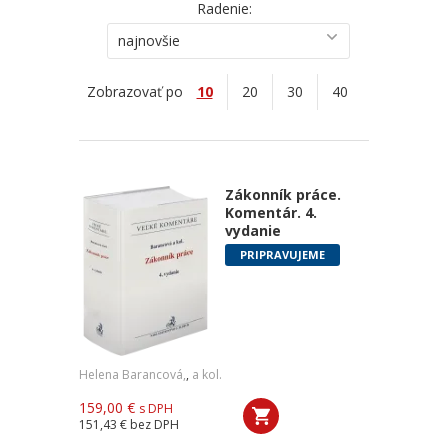
Radenie:
najnovšie
Zobrazovať po
10
20
30
40
Zákonník práce.
Komentár. 4.
vydanie
PRIPRAVUJEME
Helena Barancová,
,
a kol.
159,00 €
s DPH
151,43 €
bez DPH