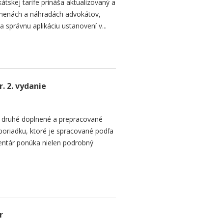
tskej tarife prináša aktualizovaný a
dmenách a náhradách advokátov,
správnu aplikáciu ustanovení v...
. 2. vydanie
a druhé doplnené a prepracované
riadku, ktoré je spracované podľa
entár ponúka nielen podrobný
r