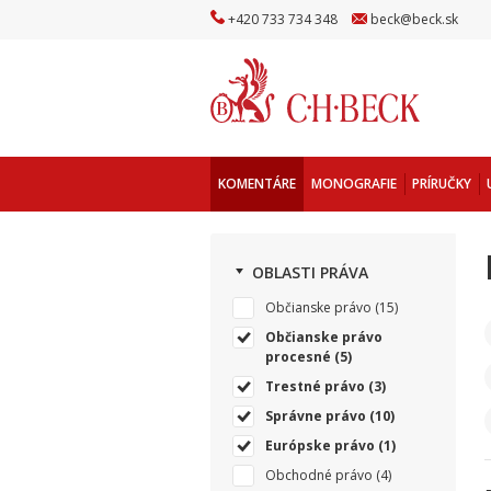
+
420
733
734
348
beck
@
beck
.sk
KOMENTÁRE
MONOGRAFIE
PRÍRUČKY
OBLASTI PRÁVA
Občianske právo
(15)
Občianske právo
procesné
(5)
Trestné právo
(3)
Správne právo
(10)
Európske právo
(1)
Obchodné právo
(4)