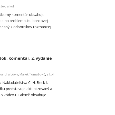
ášek
,
a kol.
 odborný komentár obsahuje
ľad na problematiku bankovej
ladaný z odborníkov rozmanitej...
ok. Komentár. 2. vydanie
xandra Löwy
,
Marek Tomašovič
,
a kol.
 Nakladateľstva C. H. Beck k
u predstavuje aktualizovaný a
ho kódexu. Taktiež obsahuje