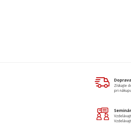
Doprav
Získajte 
pri nákupu
Seminár
Vzdelávajt
Vzdelávajt