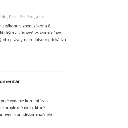
Cádra
,
Daniel Petričko
,
a kol.
u zákonu v znení zákona č.
aktickým a zároveň zrozumiteľným
týmto právnym predpisom prichádza
Komentár
a prvé vydanie komentára k
o komplexné dielo, ktoré
anovenia antidiskriminačného