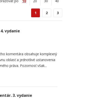
brazovať po
10
20
30
40
1
2
3
4. vydanie
ľkého komentára obsahuje komplexný
nu oblasť a jednotlivé ustanovenia
ného práva. Pozornosť však...
ntár. 3. vydanie