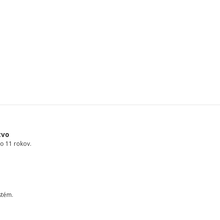
tvo
o 11 rokov.
stém.