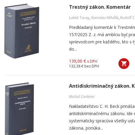
Trestný zákon. Komentár
Lukáš Turay
,
Stanislav Mihálik
,
Rudolf 
Predkladaný komentár k Trestném
157/2025 Z. z. má ambíciu byť pr
sprievodcom pre každého, kto s 
do...
139,00 €
s DPH
132,38 €
bez DPH
Antidiskriminačný zákon. 
Michal Cenkner
Nakladateľstvo C. H. Beck prináš
antidiskriminačnému zákonu. Ide 
systematicky spracúva všetky ust
zákona, ponúka...