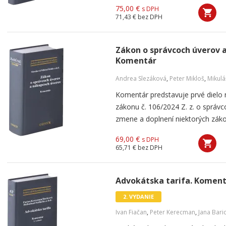
75,00 €
s DPH
71,43 €
bez DPH
Zákon o správcoch úverov 
Komentár
Andrea Slezáková
,
Peter Mikloš
,
Mikulá
Komentár predstavuje prvé dielo
zákonu č. 106/2024 Z. z. o správ
zmene a doplnení niektorých zákon
69,00 €
s DPH
65,71 €
bez DPH
Advokátska tarifa. Komentá
2. VYDANIE
Ivan Fiačan
,
Peter Kerecman
,
Jana Bari