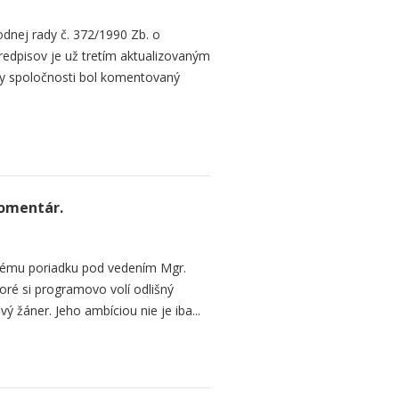
dnej rady č. 372/1990 Zb. o
redpisov je už tretím aktualizovaným
y spoločnosti bol komentovaný
Komentár.
vému poriadku pod vedením Mgr.
oré si programovo volí odlišný
 žáner. Jeho ambíciou nie je iba...