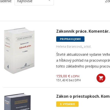
Radenie:
najnovšie
Zo
Zákonník práce. Komentár. 
PRIPRAVUJEME
Helena Barancová,
,
a kol.
Štvrté aktualizované vydanie Ve
a hĺbkový pohľad na pracovnopráv
tohto základného predpisu pracov
159,00 €
s DPH
151,43 €
bez DPH
Zákon o priestupkoch. Kome
3. VYDANIE