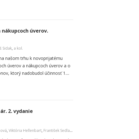
a nákupcoch úverov.
š Sidak
,
a kol.
 na našom trhu k novoprijatému
coch úverov a nákupcoch úverov a o
ov, ktorý nadobudol účinnosť 1....
r. 2. vydanie
cová
,
Viktória Hellenbart
,
František Sedlačko
,
a kol.