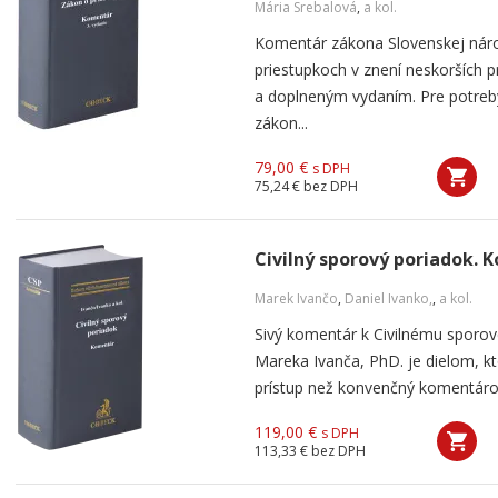
Mária Srebalová
,
a kol.
Komentár zákona Slovenskej náro
priestupkoch v znení neskorších p
a doplneným vydaním. Pre potreb
zákon...
79,00 €
s DPH
75,24 €
bez DPH
Civilný sporový poriadok. 
Marek Ivančo
,
Daniel Ivanko,
,
a kol.
Sivý komentár k Civilnému sporo
Mareka Ivanča, PhD. je dielom, kt
prístup než konvenčný komentárový
119,00 €
s DPH
113,33 €
bez DPH