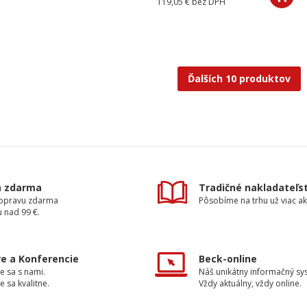
119,05 €
bez DPH
Ďalších 10 produktov
a zdarma
Tradičné nakladateľs
dopravu zdarma
Pôsobíme na trhu už viac ak
 nad 99 €.
e a Konferencie
Beck-online
e sa s nami.
Náš unikátny informačný sy
e sa kvalitne.
Vždy aktuálny, vždy online.