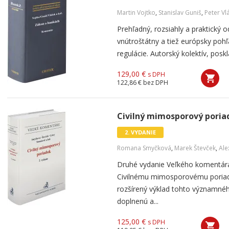
Martin Vojtko
,
Stanislav Guniš
,
Peter Vl
Prehľadný, rozsiahly a praktický
vnútroštátny a tiež európsky poh
regulácie. Autorský kolektív, posk
129,00 €
s DPH
122,86 €
bez DPH
Civilný mimosporový poriad
2. VYDANIE
Romana Smyčková
,
Marek Števček
,
Ale
Druhé vydanie Veľkého komentára
Civilnému mimosporovému poriadk
rozšírený výklad tohto významné
doplnenú a...
125,00 €
s DPH