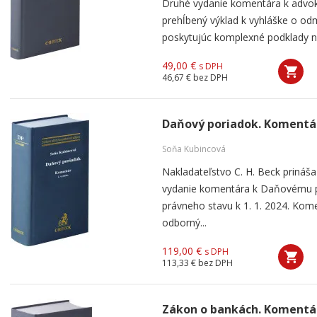
Druhé vydanie komentára k advoká
prehĺbený výklad k vyhláške o o
poskytujúc komplexné podklady na 
49,00 €
s DPH
46,67 €
bez DPH
Daňový poriadok. Komentár
Soňa Kubincová
Nakladateľstvo C. H. Beck prináš
vydanie komentára k Daňovému po
právneho stavu k 1. 1. 2024. Kom
odborný...
119,00 €
s DPH
113,33 €
bez DPH
Zákon o bankách. Komentá