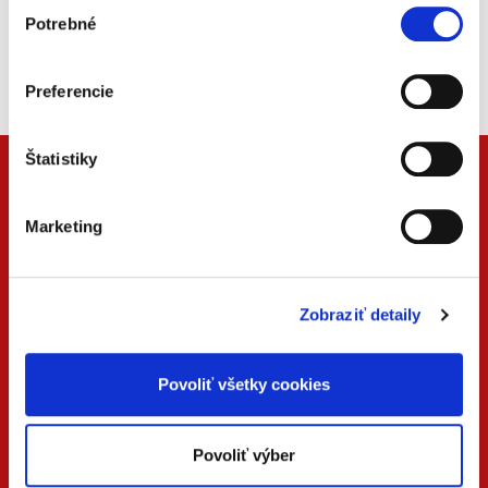
Výber
Potrebné
súhlasu
Beck-online
Náš unikátny informačný systém.
Vždy aktuálny, vždy online.
Preferencie
Štatistiky
Marketing
Zobraziť detaily
Povoliť všetky cookies
ONLINE
PDF
VERZIA
VERZIA
Povoliť výber
KONTAKTUJTE NÁS