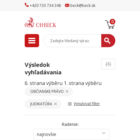
+
420
733
734
348
beck
@
beck
.sk
0
Výsledok
vyhľadávania
6. strana výběru
1. strana výběru
OBČIANSKE PRÁVO
Vynulovať filter
JUDIKATÚRA
Radenie:
najnovšie