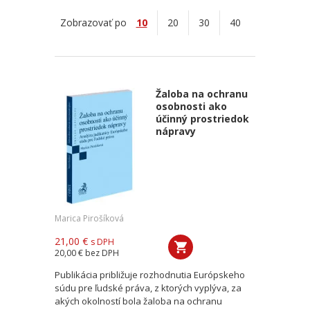
Zobrazovať po
10
20
30
40
Žaloba na ochranu
osobnosti ako
účinný prostriedok
nápravy
Marica Pirošíková
21,00 €
s DPH
20,00 €
bez DPH
Publikácia približuje rozhodnutia Európskeho
súdu pre ľudské práva, z ktorých vyplýva, za
akých okolností bola žaloba na ochranu