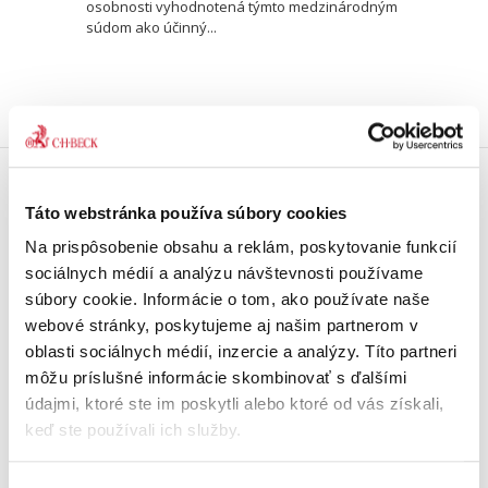
osobnosti vyhodnotená týmto medzinárodným
súdom ako účinný...
Doprava zdarma
Táto webstránka používa súbory cookies
Získajte dopravu zdarma
Na prispôsobenie obsahu a reklám, poskytovanie funkcií
pri nákupu nad 99 €.
sociálnych médií a analýzu návštevnosti používame
súbory cookie. Informácie o tom, ako používate naše
Tradičné nakladateľstvo
webové stránky, poskytujeme aj našim partnerom v
Pôsobíme na trhu už viac ako 11
oblasti sociálnych médií, inzercie a analýzy. Títo partneri
rokov.
môžu príslušné informácie skombinovať s ďalšími
údajmi, ktoré ste im poskytli alebo ktoré od vás získali,
Semináre a Konferencie
keď ste používali ich služby.
Vzdelávajte sa s nami.
Vzdelávajte sa kvalitne.