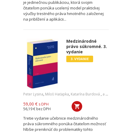
je jedinečnou publikáciou, ktorá svojim
čitateľom ponúka ucelený model praktickej
výučby trestného práva hmotného založenej
na priblížení a aplikácii...
Medzinárodné
právo súkromné. 3.
vydanie
3. VYDANIE
Peter Lysina
,
Miloš Haťapka
,
Katarína Burdová
,
a kol.
59,00 €
s DPH
56,19 €
bez DPH
Tretie vydanie učebnice medzinárodného
práva súkromného ponúka čitateľom možnosť
hlbšie preniknúť do problematiky tohto