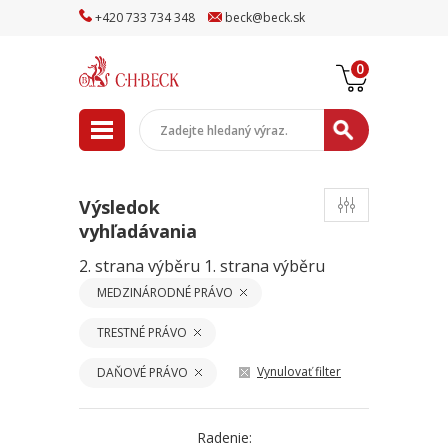
+
420
733
734
348
beck
@
beck
.sk
0
Výsledok
vyhľadávania
2. strana výběru
1. strana výběru
MEDZINÁRODNÉ PRÁVO
TRESTNÉ PRÁVO
Vynulovať filter
DAŇOVÉ PRÁVO
Radenie: