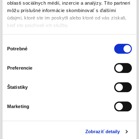
oblasti sociálnych médií, inzercie a analýzy. Títo partneri
Najdôležitejšie
môžu príslušné informácie skombinovať s ďalšími
rozsudky v
údajmi, ktoré ste im poskytli alebo ktoré od vás získali,
medzinárodnom
keď ste používali ich služby.
práve verejnom
Výber
Potrebné
súhlasu
Tomáš Buchta
,
Michaela Sýkorová
Preferencie
29,00 €
s DPH
27,62 €
bez DPH
Štatistiky
Druhé, doplnené vydanie publikácie
predstavuje sumár najdôležitejších rozhodnutí
súdnych, arbitrážnych a iných...
Marketing
Právo
medzinárodných
Zobraziť detaily
organizácií