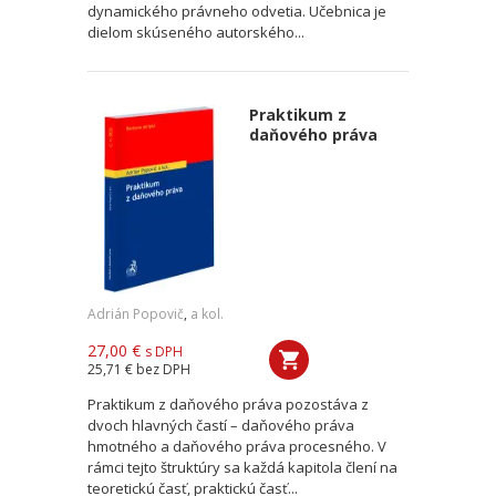
dynamického právneho odvetia. Učebnica je
dielom skúseného autorského...
Praktikum z
daňového práva
Adrián Popovič
,
a kol.
27,00 €
s DPH
25,71 €
bez DPH
Praktikum z daňového práva pozostáva z
dvoch hlavných častí – daňového práva
hmotného a daňového práva procesného. V
rámci tejto štruktúry sa každá kapitola člení na
teoretickú časť, praktickú časť...