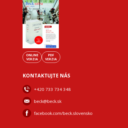
ONLINE
PDF
VERZIA
VERZIA
KONTAKTUJTE NÁS
+42
0 733 734 348
beck@beck.sk
facebook.com/beck.slovensko