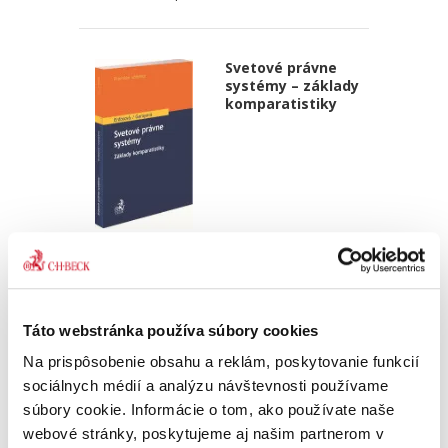
Svetové právne
systémy – základy
komparatistiky
Andrea Erdősová,
,
Lilla Garayová
18,00 €
s DPH
17,14 €
bez DPH
Svetové právne systémy sa dlhodobo tešia
Táto webstránka používa súbory cookies
veľkému záujmu študentov. Autorky obsahovú
Na prispôsobenie obsahu a reklám, poskytovanie funkcií
náplň predmetu spracovali pútavo. Z publikácie
cítiť erudíciu a kvalifikovaný odborný jazyk.
sociálnych médií a analýzu návštevnosti používame
Považujem ju za...
súbory cookie. Informácie o tom, ako používate naše
webové stránky, poskytujeme aj našim partnerom v