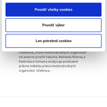
Povoliť všetky cookies
Povoliť výber
Jozef Valuch
,
Michaela Sýkorová Rišová
,
Radoslav Seman
39,00 €
Len potrebné cookies
s DPH
37,14 €
bez DPH
Publikácia „Právo medzinárodných organizácií“
od autorov Jozefa Valucha, Michaely Rišovej a
Radoslava Semana analyzuje podstatné
právne inštitúty práva medzinárodných
organizácií. Učebnica...