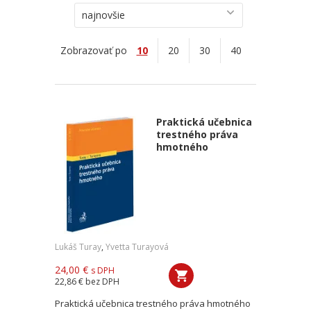
najnovšie
Zobrazovať po
10
20
30
40
Praktická učebnica
trestného práva
hmotného
Lukáš Turay
,
Yvetta Turayová
24,00 €
s DPH
22,86 €
bez DPH
Praktická učebnica trestného práva hmotného