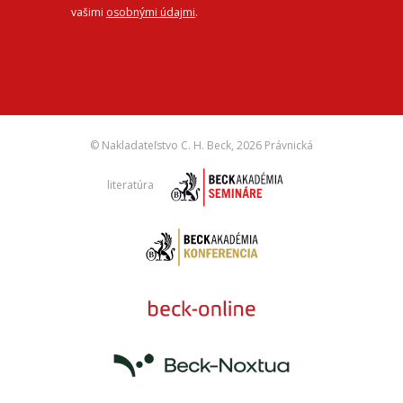
vašimi
osobnými údajmi
.
© Nakladateľstvo C. H. Beck,
2026 Právnická
literatúra