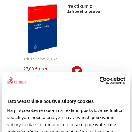
Praktikum z
daňového práva
Adrián Popovič
,
a kol.
27,00 €
s DPH
25,71 €
bez DPH
Praktikum z daňového práva pozostáva z
dvoch hlavných častí – daňového práva
hmotného a daňového práva procesného. V
rámci tejto štruktúry sa každá kapitola člení na
Táto webstránka používa súbory cookies
teoretickú časť, praktickú časť...
Na prispôsobenie obsahu a reklám, poskytovanie funkcií
sociálnych médií a analýzu návštevnosti používame
súbory cookie. Informácie o tom, ako používate naše
Civilné právo
webové stránky, poskytujeme aj našim partnerom v