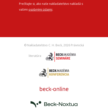
Prečítajte si, ako naše nakladateľstvo nakladá s
vašimi
osobnými údajmi
.
© Nakladateľstvo C. H. Beck,
2026 Právnická
literatúra