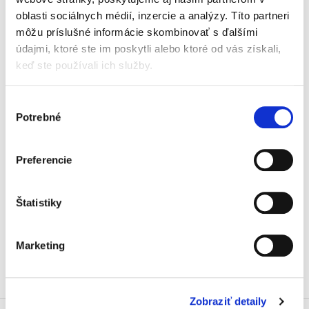
procesné. Úvod do
civilného procesu a
oblasti sociálnych médií, inzercie a analýzy. Títo partneri
sporové konanie
môžu príslušné informácie skombinovať s ďalšími
údajmi, ktoré ste im poskytli alebo ktoré od vás získali,
keď ste používali ich služby.
Výber
Marek Števček
,
a kol.
Potrebné
súhlasu
49,00 €
s DPH
46,67 €
bez DPH
Preferencie
Predkladaná publikácia predstavuje prvý diel
komplexnej učebnice slovenského civilného
procesu. Učebnica tematicky pokrýva dve časti,
Štatistiky
a to úvod do civilného procesu a sporové
konanie. Učebnicu...
Marketing
Zobraziť detaily