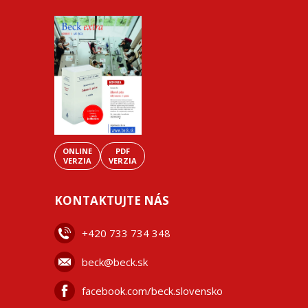
ONLINE
PDF
VERZIA
VERZIA
KONTAKTUJTE NÁS
+42
0 733 734 348
beck@beck.sk
facebook.com/beck.slovensko