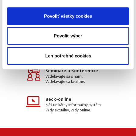
Doprava zdarma
Povoliť všetky cookies
Získajte dopravu zdarma
pri nákupu nad 99 €.
Povoliť výber
Tradičné nakladateľstvo
Pôsobíme na trhu už viac ako 11
rokov.
Len potrebné cookies
Semináre a Konferencie
Vzdelávajte sa s nami.
Vzdelávajte sa kvalitne.
Beck-online
Náš unikátny informačný systém.
Vždy aktuálny, vždy online.