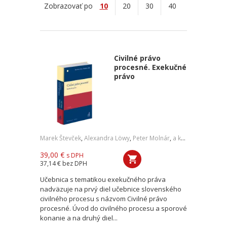
Zobrazovať po
10
20
30
40
Civilné právo
procesné. Exekučné
právo
Marek Števček
,
Alexandra Löwy
,
Peter Molnár
,
a kol.
39,00 €
s DPH
37,14 €
bez DPH
Učebnica s tematikou exekučného práva
nadväzuje na prvý diel učebnice slovenského
civilného procesu s názvom Civilné právo
procesné. Úvod do civilného procesu a sporové
konanie a na druhý diel...