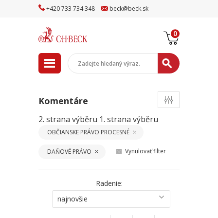
+
420
733
734
348
beck
@
beck
.sk
0
Komentáre
2. strana výběru
1. strana výběru
OBČIANSKE PRÁVO PROCESNÉ
Vynulovať filter
DAŇOVÉ PRÁVO
Radenie:
najnovšie