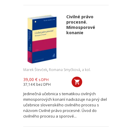
Civilné právo
procesné.
Mimosporové
konanie
Marek Števček
,
Romana Smyčková
,
a kol.
39,00 €
s DPH
37,14 €
bez DPH
Jedinečná učebnica s tematikou civilných
mimosporových konaní nadväzuje na prvý diel
učebnice slovenského civilného procesu s
názvom Civilné právo procesné. Úvod do
civilného procesu a sporové...