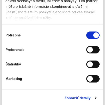
oblasti sociálnych médií, inzercie a analýzy. Títo partneri
môžu príslušné informácie skombinovať s ďalšími
údajmi, ktoré ste im poskytli alebo ktoré od vás získali,
Svetové právne
systémy – základy
keď ste používali ich služby.
komparatistiky
Výber
Potrebné
súhlasu
Preferencie
Andrea Erdősová,
,
Lilla Garayová
18,00 €
s DPH
Štatistiky
17,14 €
bez DPH
Svetové právne systémy sa dlhodobo tešia
veľkému záujmu študentov. Autorky obsahovú
Marketing
náplň predmetu spracovali pútavo. Z publikácie
cítiť erudíciu a kvalifikovaný odborný jazyk.
Považujem ju za...
Zobraziť detaily