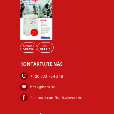
ONLINE
PDF
VERZIA
VERZIA
KONTAKTUJTE NÁS
+42
0 733 734 348
beck@beck.sk
facebook.com/beck.slovensko