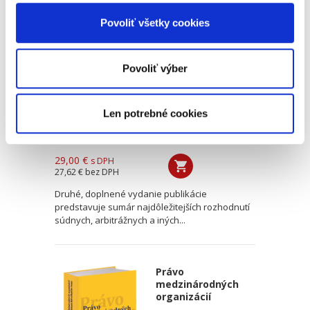
Najdôležitejšie
Povoliť všetky cookies
rozsudky v
medzinárodnom
práve verejnom
Povoliť výber
Len potrebné cookies
Tomáš Buchta
,
Michaela Sýkorová
29,00 €
s DPH
27,62 €
bez DPH
Druhé, doplnené vydanie publikácie
predstavuje sumár najdôležitejších rozhodnutí
súdnych, arbitrážnych a iných...
Právo
medzinárodných
organizácií