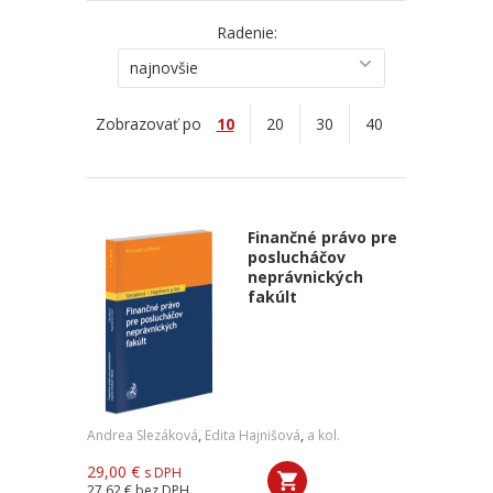
Radenie:
najnovšie
Zobrazovať po
10
20
30
40
Finančné právo pre
poslucháčov
neprávnických
fakúlt
Andrea Slezáková
,
Edita Hajnišová
,
a kol.
29,00 €
s DPH
27,62 €
bez DPH