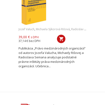
Jozef Valuch
,
Michaela Sýkorová Rišová
,
Radoslav Seman
39,00 €
s DPH
37,14 €
bez DPH
Publikácia „Právo medzinárodných organizácií“
od autorov Jozefa Valucha, Michaely Rišovej a
Radoslava Semana analyzuje podstatné
právne inštitúty práva medzinárodných
organizácií. Učebnica...