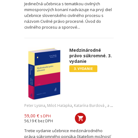
Jedinečná učebnica s tematikou civilných
mimosporových konaní nadväzuje na prvý diel
učebnice slovenského civilného procesu s
názvom Civilné právo procesné. Úvod do
civilného procesu a sporové...
Medzinárodné
právo súkromné. 3.
vydanie
3. VYDANIE
Peter Lysina
,
Miloš Haťapka
,
Katarína Burdová
,
a kol.
59,00 €
s DPH
56,19 €
bez DPH
Tretie vydanie učebnice medzinárodného
práva súkromného ponúka čitateľom možnosť