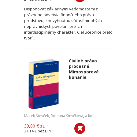
Disponovať základnými vedomosťami z
právneho odvetvia finančného práva
predstavuje nevyhnutnú súčasť mnohých
neprávnických povolaní pre ich
interdisciplinárny charakter. Cieľ učebnice preto
tvorí...
Civilné právo
procesné.
Mimosporové
konanie
Marek Števček
,
Romana Smyčková
,
a kol.
39,00 €
s DPH
37,14 €
bez DPH