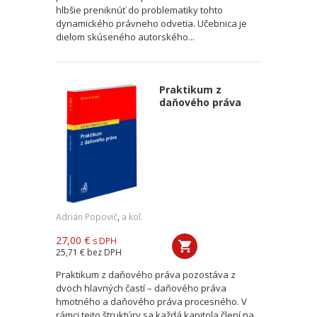
hlbšie preniknúť do problematiky tohto
dynamického právneho odvetia. Učebnica je
dielom skúseného autorského...
Praktikum z
daňového práva
Adrián Popovič
,
a kol.
27,00 €
s DPH
25,71 €
bez DPH
Praktikum z daňového práva pozostáva z
dvoch hlavných častí – daňového práva
hmotného a daňového práva procesného. V
rámci tejto štruktúry sa každá kapitola člení na