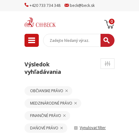
+
420
733
734
348
beck
@
beck
.sk
0
Výsledok
vyhľadávania
OBČIANSKE PRÁVO
MEDZINÁRODNÉ PRÁVO
FINANČNÉ PRÁVO
Vynulovať filter
DAŇOVÉ PRÁVO