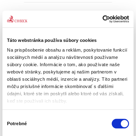
Odporovateľnosť
právnych úkonov v
obchodnom práve
Táto webstránka používa súbory cookies
Na prispôsobenie obsahu a reklám, poskytovanie funkcií
sociálnych médií a analýzu návštevnosti používame
súbory cookie. Informácie o tom, ako používate naše
Dominika Cukerová
webové stránky, poskytujeme aj našim partnerom v
19,00 €
oblasti sociálnych médií, inzercie a analýzy. Títo partneri
s DPH
18,10 €
bez DPH
môžu príslušné informácie skombinovať s ďalšími
Predkladaná publikácia ponúka detailné
údajmi, ktoré ste im poskytli alebo ktoré od vás získali,
rozpracovanie témy odporovateľnosti právnych
keď ste používali ich služby.
úkonov s dôrazom na jej využitie v obchodnom
práve. Primárne sa kniha venuje možnosti
odporovať škodlivé úkony...
Výber
Potrebné
súhlasu