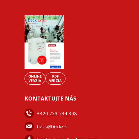
ONLINE
PDF
VERZIA
VERZIA
KONTAKTUJTE NÁS
+42
0 733 734 348
beck@beck.sk