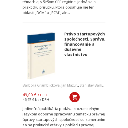
témach aj v širšom CEE regióne. Jedná sa o
praktickú príručku, ktorá obsahuje nie len
oblasti „DCM“ a „ECM“, ale...
Právo startupových
spoločností. Správa,
financovanie a
duševné
vlastníctvo
Barbora Grambličková
,
Ján Mazúr,
,
Stanislav Barkoci
49,00 €
s DPH
46,67 €
bez DPH
Jedinečná publikácia podáva zrozumiteľným
jazykom odborne spracovanú tematiku právnej
úpravy startupových spoločností so zameraním
sa na praktické otázky z pohľadu právnej