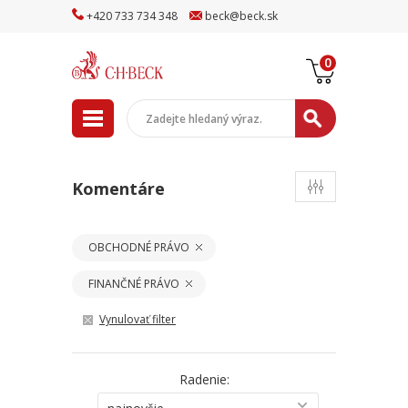
+
420
733
734
348
beck
@
beck
.sk
0
Komentáre
OBCHODNÉ PRÁVO
FINANČNÉ PRÁVO
Vynulovať filter
Radenie: