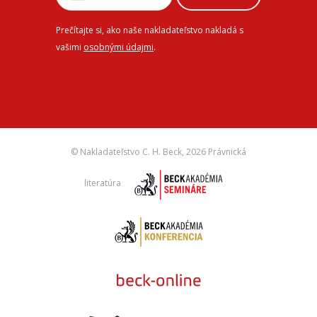
Prečítajte si, ako naše nakladateľstvo nakladá s
vašimi
osobnými údajmi
.
© Nakladateľstvo C. H. Beck,
2026 Právnická
literatúra