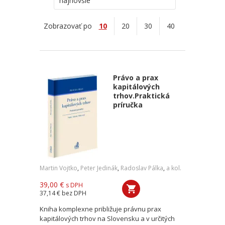
najnovšie
Zobrazovať po
10
20
30
40
Právo a prax
kapitálových
trhov.Praktická
príručka
Martin Vojtko
,
Peter Jedinák
,
Radoslav Pálka
,
a kol.
39,00 €
s DPH
37,14 €
bez DPH
Kniha komplexne približuje právnu prax
kapitálových trhov na Slovensku a v určitých