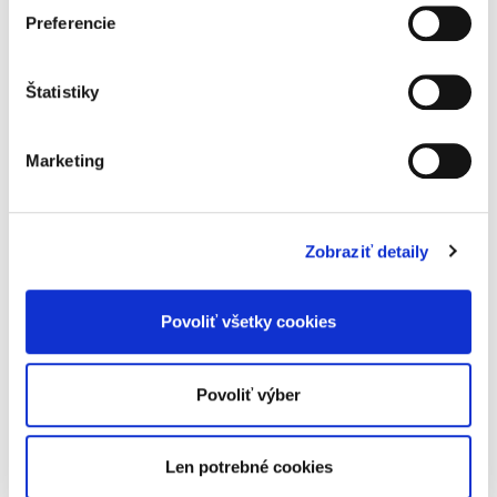
Právo
Preferencie
medzinárodných
obchodných
transakcií
Štatistiky
Marketing
Martin Maxa
29,00 €
s DPH
Zobraziť detaily
27,62 €
bez DPH
Publikácia sa venuje riešeniu praktických
Povoliť všetky cookies
problémov spojených so vstupovaním
podnikateľských subjektov do obchodných
transakcií so zahraničím. Prístupnou formou
upozorňuje na všetky riziká...
Povoliť výber
Len potrebné cookies