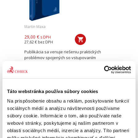
Martin Maxa
29,00 €
s DPH
27,62 €
bez DPH
Publikácia sa venuje riešeniu praktických
problémov spojených so vstupovaním
podnikateľských subjektov do obchodných
transakcií so zahraničím. Prístupnou formou
upozorňuje na všetky riziká...
Táto webstránka používa súbory cookies
Poistné zmluvy
Na prispôsobenie obsahu a reklám, poskytovanie funkcií
sociálnych médií a analýzu návštevnosti používame
súbory cookie. Informácie o tom, ako používate naše
webové stránky, poskytujeme aj našim partnerom v
oblasti sociálnych médií, inzercie a analýzy. Títo partneri
môžu príslušné informácie skombinovať s ďalšími