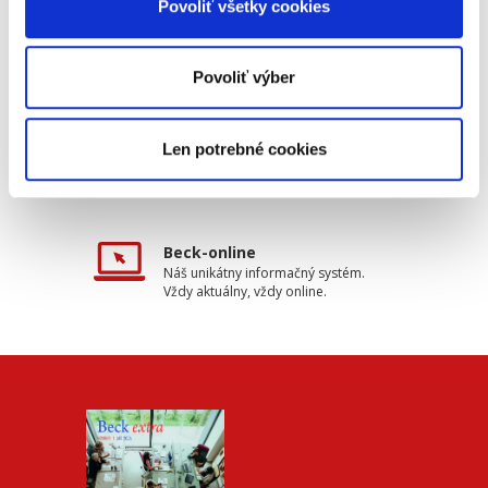
Povoliť všetky cookies
Tradičné nakladateľstvo
Pôsobíme na trhu už viac ako 11
Povoliť výber
rokov.
Len potrebné cookies
Semináre a Konferencie
Vzdelávajte sa s nami.
Vzdelávajte sa kvalitne.
Beck-online
Náš unikátny informačný systém.
Vždy aktuálny, vždy online.