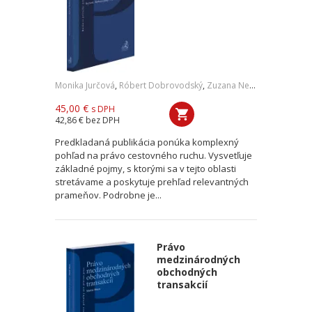
Monika Jurčová
,
Róbert Dobrovodský
,
Zuzana Nevolná
,
Andrea O
45,00 €
s DPH
42,86 €
bez DPH
Predkladaná publikácia ponúka komplexný
pohľad na právo cestovného ruchu. Vysvetľuje
základné pojmy, s ktorými sa v tejto oblasti
stretávame a poskytuje prehľad relevantných
prameňov. Podrobne je...
Právo
medzinárodných
obchodných
transakcií