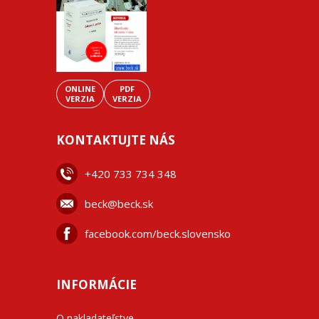
ONLINE
PDF
VERZIA
VERZIA
KONTAKTUJTE NÁS
+42
0 733 734 348
beck@beck.sk
facebook.com/beck.slovensko
INFORMÁCIE
O nakladateľstve