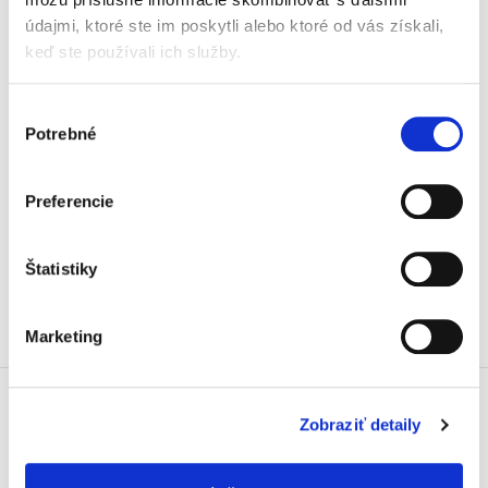
údajmi, ktoré ste im poskytli alebo ktoré od vás získali,
keď ste používali ich služby.
Martin Petruľák
,
Martina Šulíková
45,00 €
s DPH
42,86 €
bez DPH
Výber
Potrebné
súhlasu
Publikácia prináša podrobnú analýzu
slovenskej právnej úpravy poistných zmlúv a
povinného zmluvného poistenia
Preferencie
zodpovednosti za škodu spôsobenú
prevádzkou motorového vozidla. Príručka pre
právnu...
Štatistiky
Marketing
Zobraziť detaily
Doprava zdarma
Získajte dopravu zdarma
pri nákupu nad 99 €.