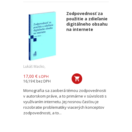
Zodpovednosť za
použitie a zdieľanie
digitálneho obsahu
na internete
Lukáš Macko,
17,00 €
s DPH
16,19 €
bez DPH
Monografia sa zaoberá témou zodpovednosti
v autorskom práve, a to primárne v súvislosti s
využívaním internetu. Jej nosnou časťou je
rozobratie problematiky viacerých konceptov
zodpovednosti, a to...