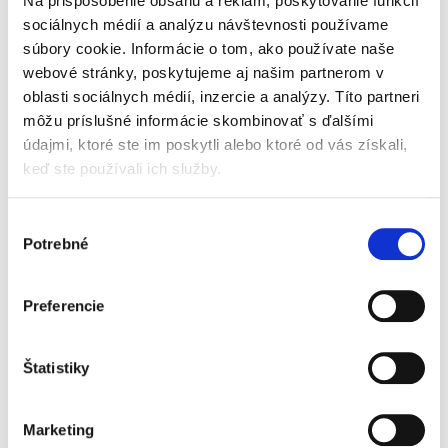
Na prispôsobenie obsahu a reklám, poskytovanie funkcií
Aktuálna a jedinečná publikácia je venovaná
vybraným právnym aspektom ochrany prírody
sociálnych médií a analýzu návštevnosti používame
a krajiny v podmienkach Slovenskej republiky
súbory cookie. Informácie o tom, ako používate naše
so zameraním na možné zásahy do práv
webové stránky, poskytujeme aj našim partnerom v
fyzických osôb a právnických...
oblasti sociálnych médií, inzercie a analýzy. Títo partneri
môžu príslušné informácie skombinovať s ďalšími
údajmi, ktoré ste im poskytli alebo ktoré od vás získali,
Regulácia
keď ste používali ich služby.
nezákonného
obsahu a
súvisiacich deliktov
Výber
na internete
Potrebné
súhlasu
Preferencie
Laura Bachňáková Rózenfeldová
35,00 €
Štatistiky
s DPH
33,33 €
bez DPH
„Monografia predstavuje kvalitné dielo, ktoré
Marketing
obohacuje právnu vedu aj prax cennými