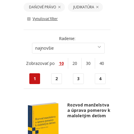
DAŇOVÉ PRÁVO
JUDIKATÚRA
Vynulovať filter
Radenie:
najnovšie
Zobrazovať po
10
20
30
40
1
2
3
4
Rozvod manželstva
a úprava pomerov k
maloletým deťom