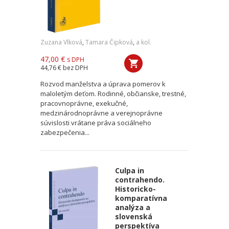
Zuzana Vlková
,
Tamara Čipková
,
a kol.
47,00 €
s DPH
44,76 €
bez DPH
Rozvod manželstva a úprava pomerov k
maloletým deťom. Rodinné, občianske, trestné,
pracovnoprávne, exekučné,
medzinárodnoprávne a verejnoprávne
súvislosti vrátane práva sociálneho
zabezpečenia...
Culpa in
contrahendo.
Historicko-
komparatívna
analýza a
slovenská
perspektíva