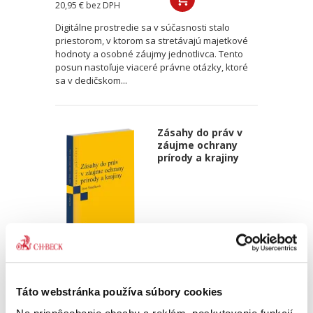
20,95 €
bez DPH
Digitálne prostredie sa v súčasnosti stalo
priestorom, v ktorom sa stretávajú majetkové
hodnoty a osobné záujmy jednotlivca. Tento
posun nastoľuje viaceré právne otázky, ktoré
sa v dedičskom...
Zásahy do práv v
záujme ochrany
prírody a krajiny
Jana Šmelková
17,00 €
s DPH
Táto webstránka používa súbory cookies
16,19 €
bez DPH