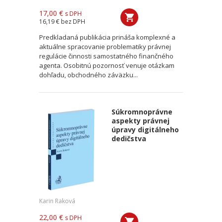
17,00 €
s DPH
16,19 €
bez DPH
Predkladaná publikácia prináša komplexné a
aktuálne spracovanie problematiky právnej
regulácie činnosti samostatného finančného
agenta. Osobitnú pozornosť venuje otázkam
dohľadu, obchodného záväzku...
Súkromnoprávne
aspekty právnej
úpravy digitálneho
dedičstva
Karin Raková
22,00 €
s DPH