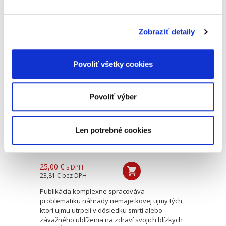
poznatkami.“ doc. JUDr. Jozef Andraško, PhD.
„Predkladaná publikácia je svojou šírkou aj
hĺbkou...
Zobraziť detaily
Náhrada
Povoliť všetky cookies
nemajetkovej ujmy
pozostalých
blízkych osôb
Povoliť výber
Len potrebné cookies
Marianna Novotná
,
Veronika Zoričáková
25,00 €
s DPH
23,81 €
bez DPH
Publikácia komplexne spracováva
problematiku náhrady nemajetkovej ujmy tých,
ktorí ujmu utrpeli v dôsledku smrti alebo
závažného ublíženia na zdraví svojich blízkych