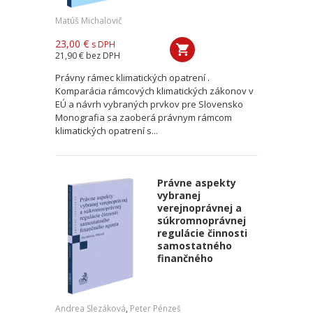
Matúš Michalovič
23,00 €
s DPH
21,90 €
bez DPH
Právny rámec klimatických opatrení .
Komparácia rámcových klimatických zákonov v
EÚ a návrh vybraných prvkov pre Slovensko
Monografia sa zaoberá právnym rámcom
klimatických opatrení s...
Právne aspekty
vybranej
verejnoprávnej a
súkromnoprávnej
regulácie činnosti
samostatného
finančného
Andrea Slezáková
,
Peter Pénzeš