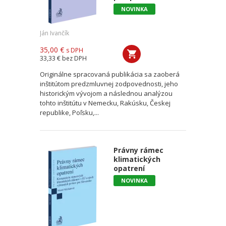
NOVINKA
Ján Ivančík
35,00 €
s DPH
33,33 €
bez DPH
Originálne spracovaná publikácia sa zaoberá
inštitútom predzmluvnej zodpovednosti, jeho
historickým vývojom a následnou analýzou
tohto inštitútu v Nemecku, Rakúsku, Českej
republike, Poľsku,...
Právny rámec
klimatických
opatrení
NOVINKA