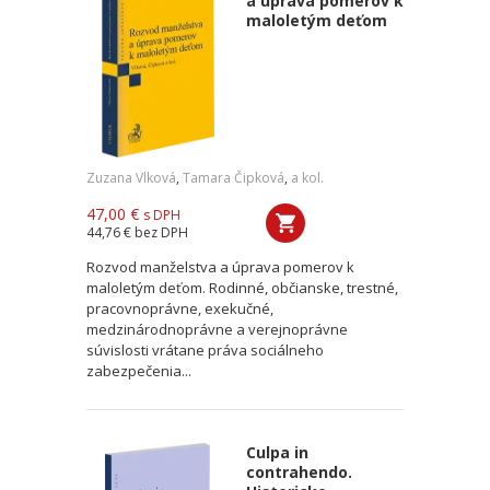
a úprava pomerov k
maloletým deťom
Zuzana Vlková
,
Tamara Čipková
,
a kol.
47,00 €
s DPH
44,76 €
bez DPH
Rozvod manželstva a úprava pomerov k
maloletým deťom. Rodinné, občianske, trestné,
pracovnoprávne, exekučné,
medzinárodnoprávne a verejnoprávne
súvislosti vrátane práva sociálneho
zabezpečenia...
Culpa in
contrahendo.