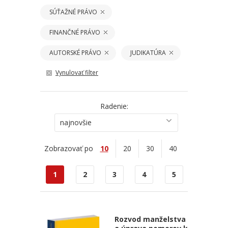
SÚŤAŽNÉ PRÁVO
FINANČNÉ PRÁVO
AUTORSKÉ PRÁVO
JUDIKATÚRA
Vynulovať filter
Radenie:
najnovšie
Zobrazovať po
10
20
30
40
1
2
3
4
5
Rozvod manželstva