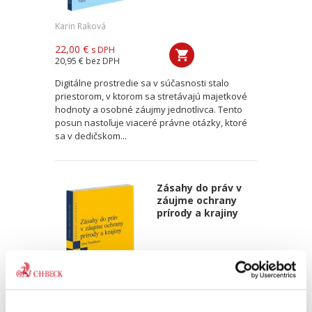
Karin Raková
22,00 €
s DPH
20,95 €
bez DPH
Digitálne prostredie sa v súčasnosti stalo
priestorom, v ktorom sa stretávajú majetkové
hodnoty a osobné záujmy jednotlivca. Tento
posun nastoľuje viaceré právne otázky, ktoré
sa v dedičskom...
Zásahy do práv v
záujme ochrany
prírody a krajiny