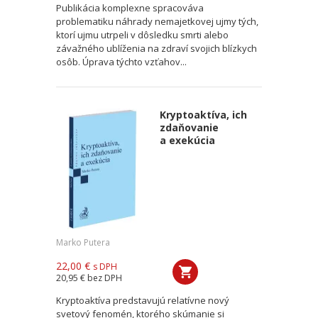
Publikácia komplexne spracováva
problematiku náhrady nemajetkovej ujmy tých,
ktorí ujmu utrpeli v dôsledku smrti alebo
závažného ublíženia na zdraví svojich blízkych
osôb. Úprava týchto vzťahov...
Kryptoaktíva, ich
zdaňovanie
a exekúcia
Marko Putera
22,00 €
s DPH
20,95 €
bez DPH
Kryptoaktíva predstavujú relatívne nový
svetový fenomén, ktorého skúmanie si