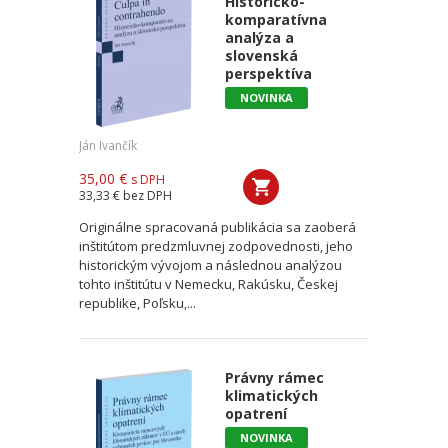
Historicko-
komparatívna
analýza a
slovenská
perspektíva
NOVINKA
Ján Ivančík
35,00 €
s DPH
33,33 €
bez DPH
Originálne spracovaná publikácia sa zaoberá
inštitútom predzmluvnej zodpovednosti, jeho
historickým vývojom a následnou analýzou
tohto inštitútu v Nemecku, Rakúsku, Českej
republike, Poľsku,...
Právny rámec
klimatických
opatrení
NOVINKA