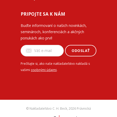
PRIPOJTE SA K NÁM
Buďte informovaní o našich novinkách,
seminároch, konferenciách a akčných
ponukách ako prví!
ODOSLAŤ
Prečítajte si, ako naše nakladateľstvo nakladá s
vašimi
osobnými údajmi
.
© Nakladateľstvo C. H. Beck,
2026 Právnická