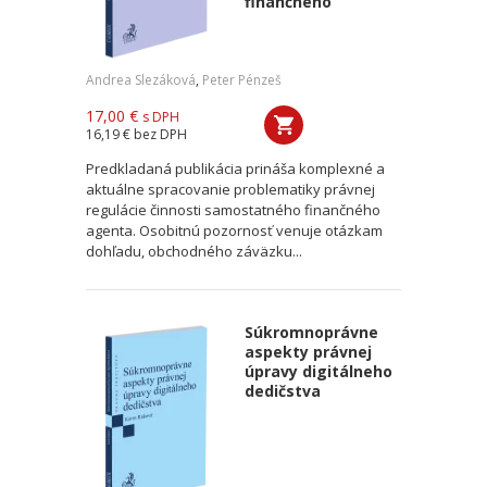
finančného
Andrea Slezáková
,
Peter Pénzeš
17,00 €
s DPH
16,19 €
bez DPH
Predkladaná publikácia prináša komplexné a
aktuálne spracovanie problematiky právnej
regulácie činnosti samostatného finančného
agenta. Osobitnú pozornosť venuje otázkam
dohľadu, obchodného záväzku...
Súkromnoprávne
aspekty právnej
úpravy digitálneho
dedičstva