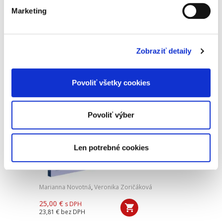
33,33 €
bez DPH
Marketing
„Monografia predstavuje kvalitné dielo, ktoré
obohacuje právnu vedu aj prax cennými
poznatkami.“ doc. JUDr. Jozef Andraško, PhD.
Zobraziť detaily
„Predkladaná publikácia je svojou šírkou aj
hĺbkou...
Povoliť všetky cookies
Náhrada
nemajetkovej ujmy
Povoliť výber
pozostalých
blízkych osôb
Len potrebné cookies
Marianna Novotná
,
Veronika Zoričáková
25,00 €
s DPH
23,81 €
bez DPH