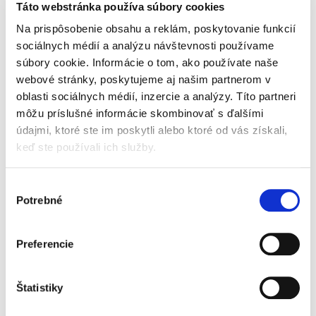
Jana Šmelková
Táto webstránka používa súbory cookies
17,00 €
s DPH
Na prispôsobenie obsahu a reklám, poskytovanie funkcií
16,19 €
bez DPH
sociálnych médií a analýzu návštevnosti používame
Aktuálna a jedinečná publikácia je venovaná
súbory cookie. Informácie o tom, ako používate naše
vybraným právnym aspektom ochrany prírody
webové stránky, poskytujeme aj našim partnerom v
a krajiny v podmienkach Slovenskej republiky
oblasti sociálnych médií, inzercie a analýzy. Títo partneri
so zameraním na možné zásahy do práv
fyzických osôb a právnických...
môžu príslušné informácie skombinovať s ďalšími
údajmi, ktoré ste im poskytli alebo ktoré od vás získali,
keď ste používali ich služby.
Regulácia
nezákonného
Výber
obsahu a
Potrebné
súvisiacich deliktov
súhlasu
na internete
Preferencie
Štatistiky
Laura Bachňáková Rózenfeldová
35,00 €
s DPH