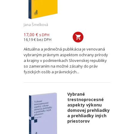
Jana Šmelková
17,00 €
s DPH
16,19 €
bez DPH
Aktuálna a jedinečná publikácia je venovaná
vybraným právnym aspektom ochrany prírody
a krajiny v podmienkach Slovenskej republiky
so zameraním na možné zásahy do práv
fyzických osôb a právnických...
Vybrané
trestnoprocesné
aspekty výkonu
domovej prehliadky
a prehliadky iných
priestorov