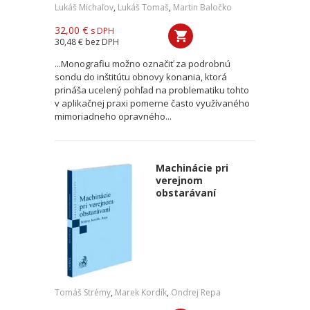
Lukáš Michaľov
,
Lukáš Tomaš
,
Martin Baločko
32,00 €
s DPH
30,48 €
bez DPH
...Monografiu možno označiť za podrobnú
sondu do inštitútu obnovy konania, ktorá
prináša ucelený pohľad na problematiku tohto
v aplikačnej praxi pomerne často využívaného
mimoriadneho opravného...
Machinácie pri
verejnom
obstarávaní
Tomáš Strémy
,
Marek Kordík
,
Ondrej Repa