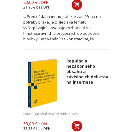
23,00 €
s DPH
21,90 €
bez DPH
... Předkládaná monografie je zaměřena na
potřeby praxe, je z hlediska tématu
vyčerpávající, obsahuje rozbor otázek
hmotněprávních a procesních do potřebné
hloubky. Bez váhání lze konstatovat, že...
Regulácia
nezákonného
obsahu a
súvisiacich deliktov
na internete
Laura Bachňáková Rózenfeldová
35,00 €
s DPH
33,33 €
bez DPH