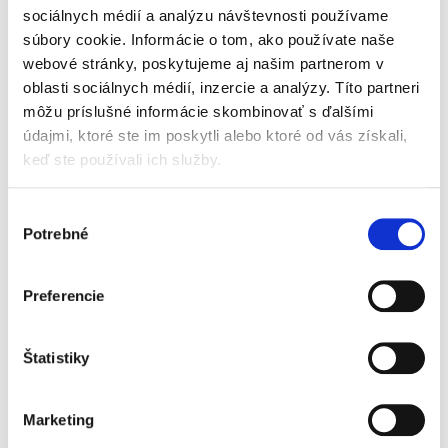
problematiku náhrady nemajetkovej ujmy tých,
sociálnych médií a analýzu návštevnosti používame
ktorí ujmu utrpeli v dôsledku smrti alebo
súbory cookie. Informácie o tom, ako používate naše
závažného ublíženia na zdraví svojich blízkych
osôb. Úprava týchto vzťahov...
webové stránky, poskytujeme aj našim partnerom v
oblasti sociálnych médií, inzercie a analýzy. Títo partneri
môžu príslušné informácie skombinovať s ďalšími
Dejiny a filozofia
údajmi, ktoré ste im poskytli alebo ktoré od vás získali,
trestného
keď ste používali ich služby.
práva.Trestné
sankcie a ich účel v
rímskom práve,
Výber
právnych dejinách
Potrebné
súhlasu
Preferencie
Martin Gregor
49,00 €
s DPH
Štatistiky
46,67 €
bez DPH
Hľadanie hodnotového zakotvenia trestného
práva sa nezaobíde bez skúmania jeho
Marketing
filozofických a historických východísk.