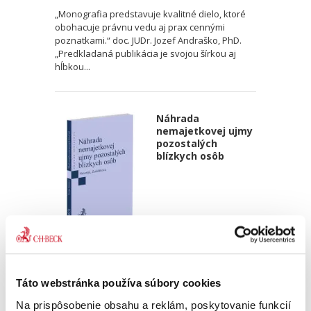
„Monografia predstavuje kvalitné dielo, ktoré
obohacuje právnu vedu aj prax cennými
poznatkami.“ doc. JUDr. Jozef Andraško, PhD.
„Predkladaná publikácia je svojou šírkou aj
hĺbkou...
Náhrada
nemajetkovej ujmy
pozostalých
blízkych osôb
Marianna Novotná
,
Veronika Zoričáková
25,00 €
s DPH
23,81 €
bez DPH
Táto webstránka používa súbory cookies
Publikácia komplexne spracováva
Na prispôsobenie obsahu a reklám, poskytovanie funkcií