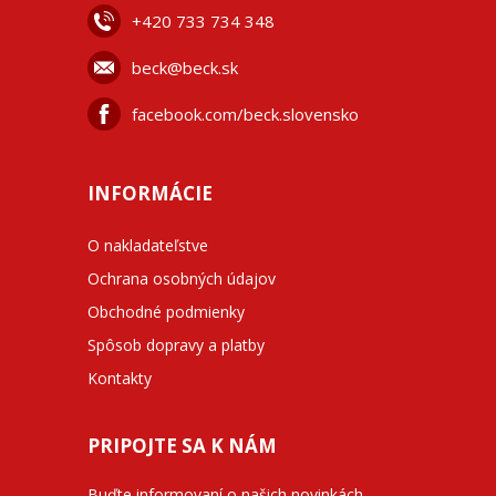
+42
0 733 734 348
beck@beck.sk
facebook.com/beck.slovensko
INFORMÁCIE
O nakladateľstve
Ochrana osobných údajov
Obchodné podmienky
Spôsob dopravy a platby
Kontakty
PRIPOJTE SA K NÁM
Buďte informovaní o našich novinkách,