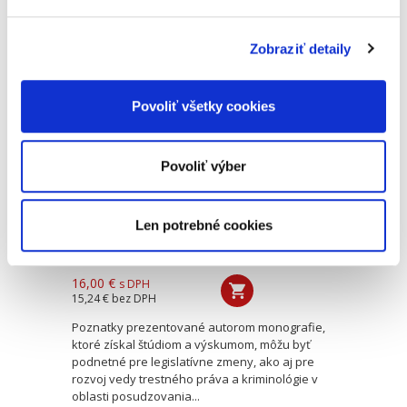
Odnepamäti spoločnosť diskutovala najmä o
zmysle trestania, resp. o účele...
Zobraziť detaily
Trestné činy
spáchané pod
Povoliť všetky cookies
vplyvom návykovej
látky
Povoliť výber
Len potrebné cookies
Tomáš Zábrenszki
16,00 €
s DPH
15,24 €
bez DPH
Poznatky prezentované autorom monografie,
ktoré získal štúdiom a výskumom, môžu byť
podnetné pre legislatívne zmeny, ako aj pre
rozvoj vedy trestného práva a kriminológie v
oblasti posudzovania...