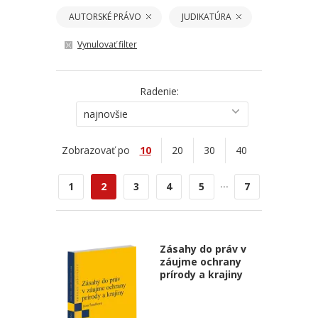
AUTORSKÉ PRÁVO
JUDIKATÚRA
Vynulovať filter
Radenie:
najnovšie
Zobrazovať po
10
20
30
40
...
1
2
3
4
5
7
Zásahy do práv v
záujme ochrany
prírody a krajiny