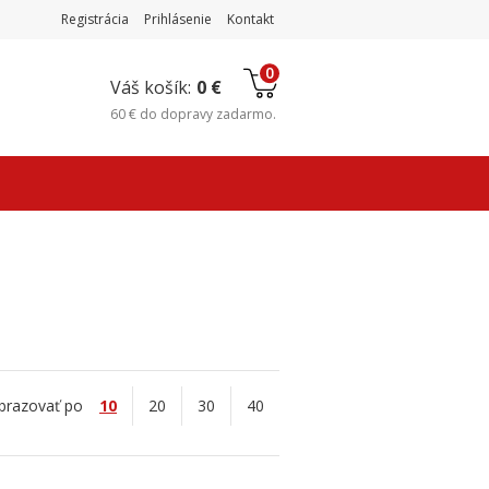
Registrácia
Prihlásenie
Kontakt
0
Váš košík:
0 €
60 €
do
dopravy zadarmo
.
brazovať po
10
20
30
40