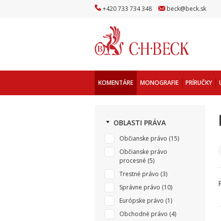
+
420
733
734
348
beck
@
beck
.sk
KOMENTÁRE
MONOGRAFIE
PRÍRUČKY
OBLASTI PRÁVA
Občianske právo
(15)
Občianske právo
procesné
(5)
Trestné právo
(3)
Správne právo
(10)
Európske právo
(1)
Obchodné právo
(4)