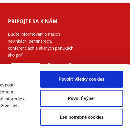
PRIPOJTE SA K NÁM
Buďte informovaní o našich
novinkách, seminároch,
konferenciách a akčných ponukách
ako prví!
ODOSLAŤ
Povoliť všetky cookies
Prečítajte si, ako naše nakladateľstvo
evnosti
nakladá s vašimi
osobnými údajmi
.
jeme aj
Povoliť výber
né informácie
žívali ich
Len potrebné cookies