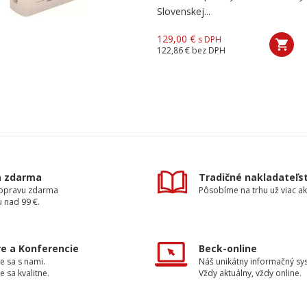
Slovenskej...
129,00 €
s DPH
122,86 €
bez DPH
a zdarma
Tradičné nakladateľs
dopravu zdarma
Pôsobíme na trhu už viac ak
 nad 99 €.
e a Konferencie
Beck-online
e sa s nami.
Náš unikátny informačný sy
e sa kvalitne.
Vždy aktuálny, vždy online.