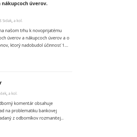
a nákupcoch úverov.
š Sidak
,
a kol.
 na našom trhu k novoprijatému
coch úverov a nákupcoch úverov a o
ov, ktorý nadobudol účinnosť 1....
r
ášek
,
a kol.
 odborný komentár obsahuje
ľad na problematiku bankovej
ladaný z odborníkov rozmanitej...