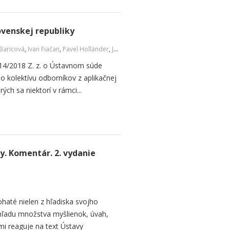
venskej republiky
 Baricová
,
Ivan Fiačan
,
Pavel Holländer
,
Ján Svák
,
a kol.
314/2018 Z. z. o Ústavnom súde
o kolektívu odborníkov z aplikačnej
ých sa niektorí v rámci...
y. Komentár. 2. vydanie
haté nielen z hľadiska svojho
ohľadu množstva myšlienok, úvah,
mi reaguje na text Ústavy