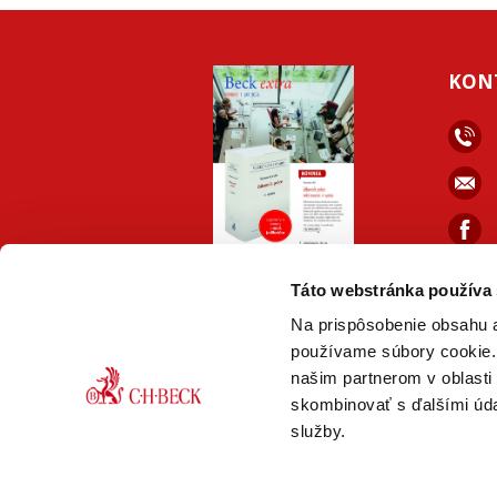
KON
faceb
ONLINE
PDF
Táto webstránka používa
VERZIA
VERZIA
Na prispôsobenie obsahu a
používame súbory cookie. 
našim partnerom v oblasti 
skombinovať s ďalšími údaj
služby.
© Nakladateľstvo C. H. Beck,
2026 Práv