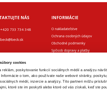
TAKTUJTE NÁS
INFORMÁCIE
O nakladateľstve
+42
0 733 734 348
Ochrana osobných údajov
beck@beck.sk
Obchodné podmienky
Spôsob dopravy a platby
ook.com/beck.slovensko
Kontakty
 súbory cookies
 reklám, poskytovanie funkcií sociálnych médií a analýzu návšt
Informácie o tom, ako používate naše webové stránky, poskytu
sociálnych médií, inzercie a analýzy. Títo partneri môžu prísluš
mi, ktoré ste im poskytli alebo ktoré od vás získali, keď ste pou
nická literatúra