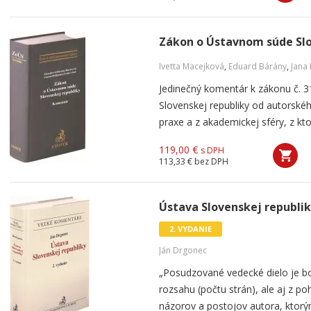
Zákon o Ústavnom súde Slo
Ivetta Macejková
,
Eduard Bárány
,
Jana
Jedinečný komentár k zákonu č. 
Slovenskej republiky od autorskéh
praxe a z akademickej sféry, z ktor
119,00 €
s DPH
113,33 €
bez DPH
Ústava Slovenskej republik
2. VYDANIE
Ján Drgonec
„Posudzované vedecké dielo je bo
rozsahu (počtu strán), ale aj z p
názorov a postojov autora, ktorý