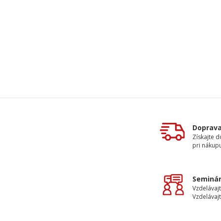
Doprav
Získajte 
pri nákupu
Seminár
Vzdelávajt
Vzdelávajt