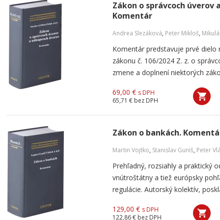
Zákon o správcoch úverov 
Komentár
Andrea Slezáková
,
Peter Mikloš
,
Mikulá
Komentár predstavuje prvé dielo
zákonu č. 106/2024 Z. z. o správ
zmene a doplnení niektorých zákon
69,00 €
s DPH
65,71 €
bez DPH
Zákon o bankách. Komentá
Martin Vojtko
,
Stanislav Guniš
,
Peter Vl
Prehľadný, rozsiahly a praktický
vnútroštátny a tiež európsky poh
regulácie. Autorský kolektív, posk
129,00 €
s DPH
122,86 €
bez DPH