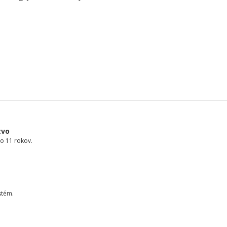
tvo
o 11 rokov.
stém.