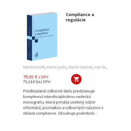
Compliance a
regulácie
Marek Kordík
,
Martin Jacko
,
Martin Sasinek
,
Ivan Skaloš
,
a kol.
79,00 €
s DPH
75,24 €
bez DPH
Predkladané odborné dielo predstavuje
komplexnú interdisciplinárnu vedeckú
monografiu, ktorá prináša ucelený súbor
informácií, poznatkov a odborných názorov v
oblasti compliance. Obsahuje podrobné...