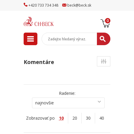
+
420
733
734
348
beck
@
beck
.sk
0
Komentáre
Radenie:
najnovšie
Zobrazovať po
10
20
30
40