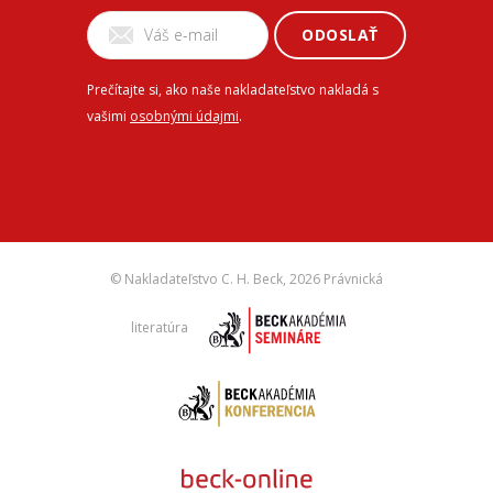
ODOSLAŤ
Prečítajte si, ako naše nakladateľstvo nakladá s
vašimi
osobnými údajmi
.
© Nakladateľstvo C. H. Beck,
2026 Právnická
literatúra