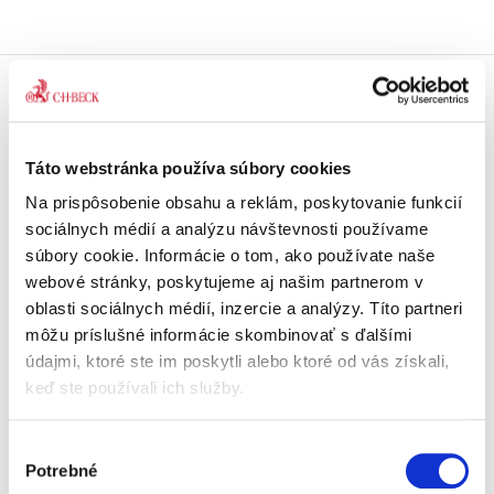
Doprava zdarma
Získajte dopravu zdarma
pri nákupu nad 99 €.
Táto webstránka používa súbory cookies
Na prispôsobenie obsahu a reklám, poskytovanie funkcií
Tradičné nakladateľstvo
sociálnych médií a analýzu návštevnosti používame
Pôsobíme na trhu už viac ako 11
súbory cookie. Informácie o tom, ako používate naše
rokov.
webové stránky, poskytujeme aj našim partnerom v
oblasti sociálnych médií, inzercie a analýzy. Títo partneri
Semináre a Konferencie
môžu príslušné informácie skombinovať s ďalšími
Vzdelávajte sa s nami.
údajmi, ktoré ste im poskytli alebo ktoré od vás získali,
Vzdelávajte sa kvalitne.
keď ste používali ich služby.
Beck-online
Výber
Náš unikátny informačný systém.
Potrebné
Vždy aktuálny, vždy online.
súhlasu