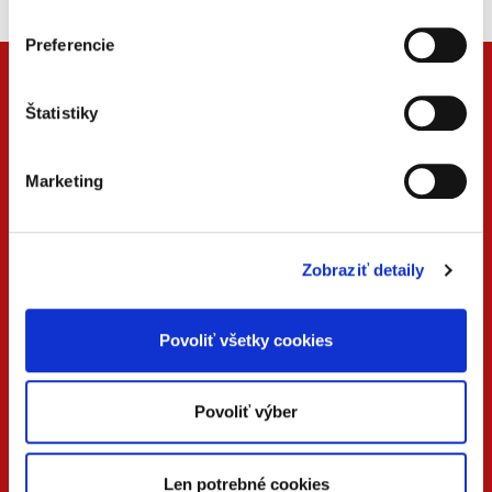
Preferencie
Štatistiky
Marketing
Zobraziť detaily
ONLINE
PDF
VERZIA
VERZIA
Povoliť všetky cookies
KONTAKTUJTE NÁS
Povoliť výber
+42
0 733 734 348
Len potrebné cookies
beck@beck.sk