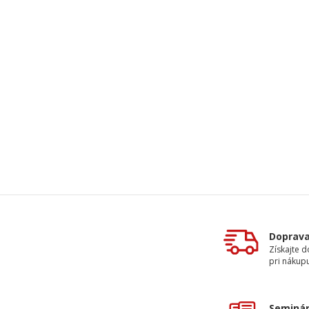
Doprav
Získajte 
pri nákupu
Seminár