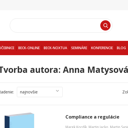
UČEBNICE
BECK-ONLINE
BECK-NOXTUA
SEMINÁRE
KONFERENCIE
BLOG
Tvorba autora: Anna Matysov
Radenie:
najnovšie
Zo
Compliance a regulácie
Marek Kordík
,
Martin Jacko
,
Martin Sas