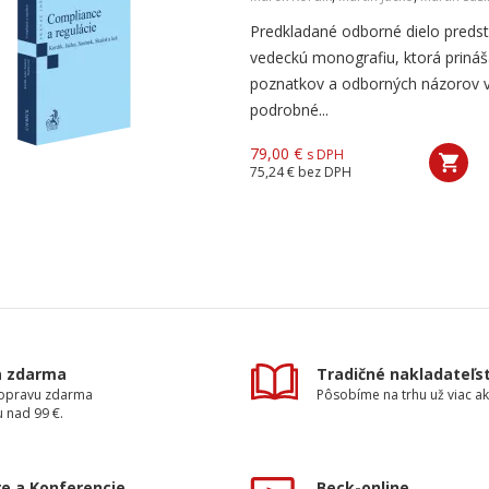
Predkladané odborné dielo predst
vedeckú monografiu, ktorá prináš
poznatkov a odborných názorov v
podrobné...
79,00 €
s DPH
75,24 €
bez DPH
a zdarma
Tradičné nakladateľs
dopravu zdarma
Pôsobíme na trhu už viac ak
 nad 99 €.
e a Konferencie
Beck-online