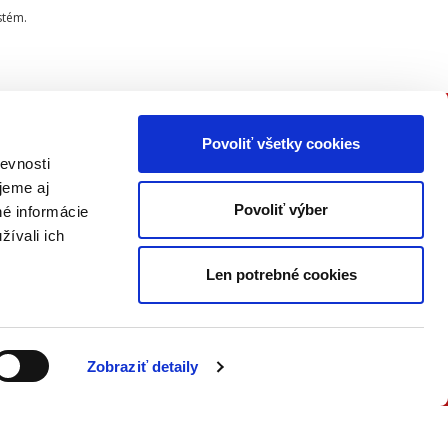
stém.
Povoliť všetky cookies
PRIPOJTE SA K NÁM
evnosti
jeme aj
Buďte informovaní o našich
Povoliť výber
né informácie
novinkách, seminároch,
žívali ich
konferenciách a akčných ponukách
ako prví!
Len potrebné cookies
ODOSLAŤ
Zobraziť detaily
Prečítajte si, ako naše nakladateľstvo
nakladá s vašimi
osobnými údajmi
.