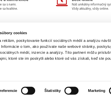
e sa s nami.
Náš unikátny informačný sy
e sa kvalitne.
Vždy aktuálny, vždy online.
 súbory cookies
TAKTUJTE NÁS
INFORMÁCIE
 reklám, poskytovanie funkcií sociálnych médií a analýzu návšt
Informácie o tom, ako používate naše webové stránky, poskytu
O nakladateľstve
+42
0 733 734 348
sociálnych médií, inzercie a analýzy. Títo partneri môžu prísluš
Ochrana osobných údajov
mi, ktoré ste im poskytli alebo ktoré od vás získali, keď ste pou
beck@beck.sk
Obchodné podmienky
Spôsob dopravy a platby
ook.com/beck.slovensko
Kontakty
referencie
Štatistiky
Marketing