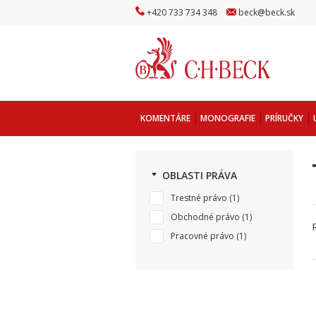
+
420
733
734
348
beck
@
beck
.sk
KOMENTÁRE
MONOGRAFIE
PRÍRUČKY
OBLASTI PRÁVA
Trestné právo
(1)
Obchodné právo
(1)
Pracovné právo
(1)