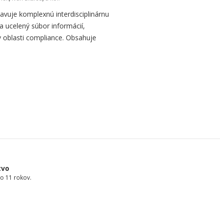
avuje komplexnú interdisciplinárnu
a ucelený súbor informácií,
 oblasti compliance. Obsahuje
tvo
o 11 rokov.