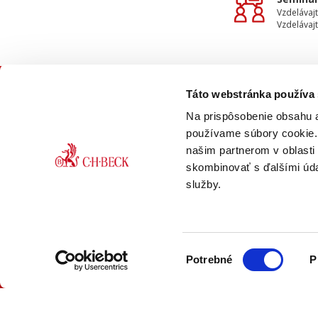
Vzdelávajt
Vzdelávajt
Táto webstránka používa
KON
Na prispôsobenie obsahu a
používame súbory cookie. 
našim partnerom v oblasti 
skombinovať s ďalšími údaj
služby.
faceb
ONLINE
PDF
Výber
VERZIA
VERZIA
Potrebné
P
súhlasu