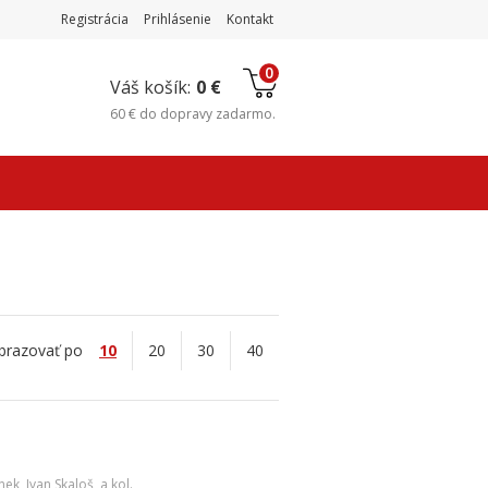
Registrácia
Prihlásenie
Kontakt
0
Váš košík:
0 €
60 €
do
dopravy zadarmo
.
á
brazovať po
10
20
30
40
inek
,
Ivan Skaloš
,
a kol.