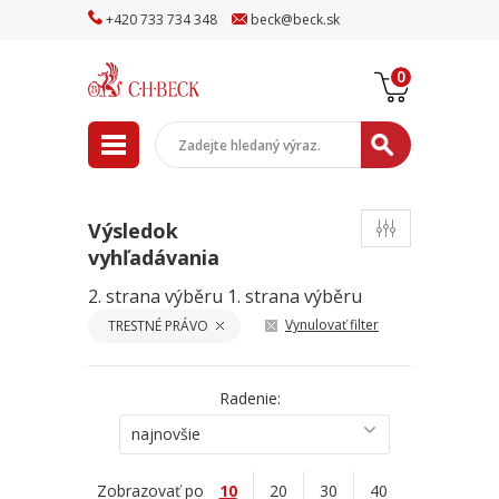
+
420
733
734
348
beck
@
beck
.sk
0
Výsledok
vyhľadávania
2. strana výběru
1. strana výběru
Vynulovať filter
TRESTNÉ PRÁVO
Radenie:
najnovšie
Zobrazovať po
10
20
30
40