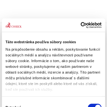
Doprava zdarma
Získajte dopravu zdarma
Táto webstránka používa súbory cookies
pri nákupu nad 99 €.
Na prispôsobenie obsahu a reklám, poskytovanie funkcií
sociálnych médií a analýzu návštevnosti používame
Tradičné nakladateľstvo
súbory cookie. Informácie o tom, ako používate naše
Pôsobíme na trhu už viac ako 11
webové stránky, poskytujeme aj našim partnerom v
rokov.
oblasti sociálnych médií, inzercie a analýzy. Títo partneri
môžu príslušné informácie skombinovať s ďalšími
Semináre a Konferencie
údajmi, ktoré ste im poskytli alebo ktoré od vás získali,
Vzdelávajte sa s nami.
keď ste používali ich služby.
Vzdelávajte sa kvalitne.
Výber
Beck-online