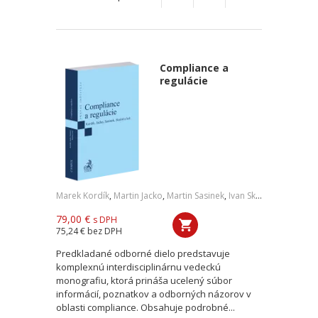
Compliance a
regulácie
Marek Kordík
,
Martin Jacko
,
Martin Sasinek
,
Ivan Skaloš
,
a kol.
79,00 €
s DPH
75,24 €
bez DPH
Predkladané odborné dielo predstavuje
komplexnú interdisciplinárnu vedeckú
monografiu, ktorá prináša ucelený súbor
informácií, poznatkov a odborných názorov v
oblasti compliance. Obsahuje podrobné...