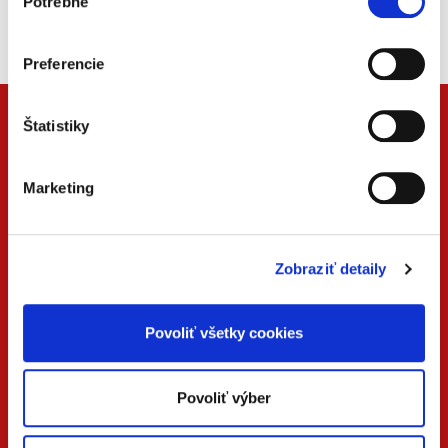
Potrebné
súhlasu
Náš unikátny informačný systém.
Vždy aktuálny, vždy online.
Preferencie
Štatistiky
Marketing
Zobraziť detaily
ONLINE
PDF
Povoliť všetky cookies
VERZIA
VERZIA
Povoliť výber
KONTAKTUJTE NÁS