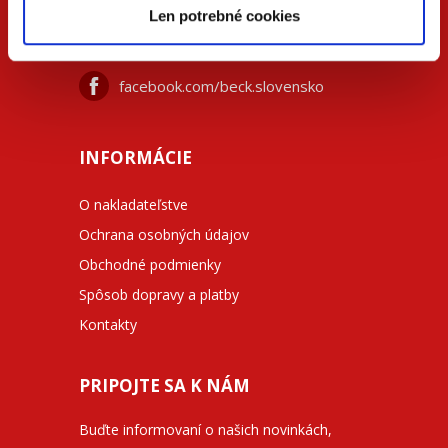
+42
0 733 734 348
Len potrebné cookies
beck@beck.sk
facebook.com/beck.slovensko
INFORMÁCIE
O nakladateľstve
Ochrana osobných údajov
Obchodné podmienky
Spôsob dopravy a platby
Kontakty
PRIPOJTE SA K NÁM
Buďte informovaní o našich novinkách,