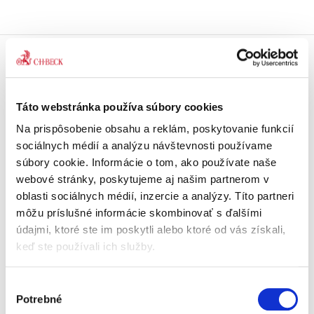
Doprava zdarma
Získajte dopravu zdarma
pri nákupu nad 99 €.
Táto webstránka používa súbory cookies
Na prispôsobenie obsahu a reklám, poskytovanie funkcií
Tradičné nakladateľstvo
sociálnych médií a analýzu návštevnosti používame
Pôsobíme na trhu už viac ako 11
súbory cookie. Informácie o tom, ako používate naše
rokov.
webové stránky, poskytujeme aj našim partnerom v
oblasti sociálnych médií, inzercie a analýzy. Títo partneri
Semináre a Konferencie
môžu príslušné informácie skombinovať s ďalšími
Vzdelávajte sa s nami.
údajmi, ktoré ste im poskytli alebo ktoré od vás získali,
Vzdelávajte sa kvalitne.
keď ste používali ich služby.
Beck-online
Výber
Náš unikátny informačný systém.
Potrebné
Vždy aktuálny, vždy online.
súhlasu