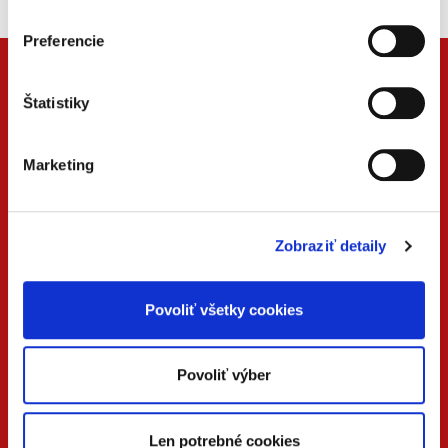
Preferencie
Štatistiky
Marketing
Zobraziť detaily
ONLINE
PDF
VERZIA
VERZIA
Povoliť všetky cookies
KONTAKTUJTE NÁS
Povoliť výber
+42
0 733 734 348
Len potrebné cookies
beck@beck.sk