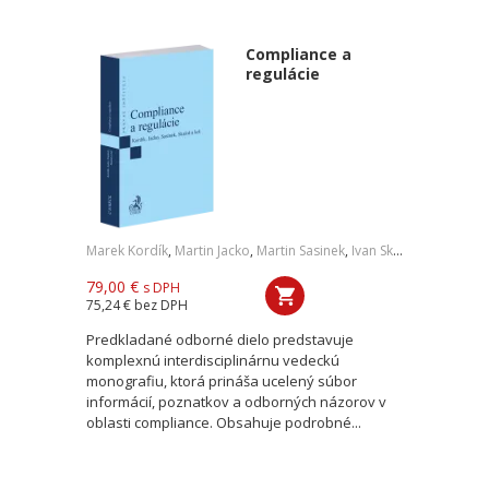
Compliance a
regulácie
Marek Kordík
,
Martin Jacko
,
Martin Sasinek
,
Ivan Skaloš
,
a kol.
79,00 €
s DPH
75,24 €
bez DPH
Predkladané odborné dielo predstavuje
komplexnú interdisciplinárnu vedeckú
monografiu, ktorá prináša ucelený súbor
informácií, poznatkov a odborných názorov v
oblasti compliance. Obsahuje podrobné...