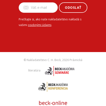
ODOSLAŤ
Prečítajte si, ako naše nakladateľstvo nakladá s
vašimi
osobnými údajmi
.
© Nakladateľstvo C. H. Beck,
2026 Právnická
literatúra