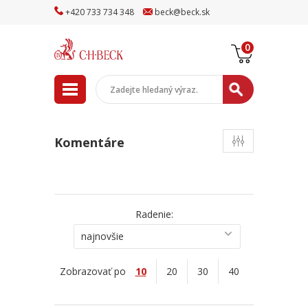
+
420
733
734
348
beck
@
beck
.sk
0
Komentáre
Radenie:
najnovšie
Zobrazovať po
10
20
30
40