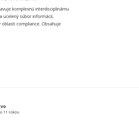
avuje komplexnú interdisciplinárnu
a ucelený súbor informácií,
 oblasti compliance. Obsahuje
tvo
o 11 rokov.