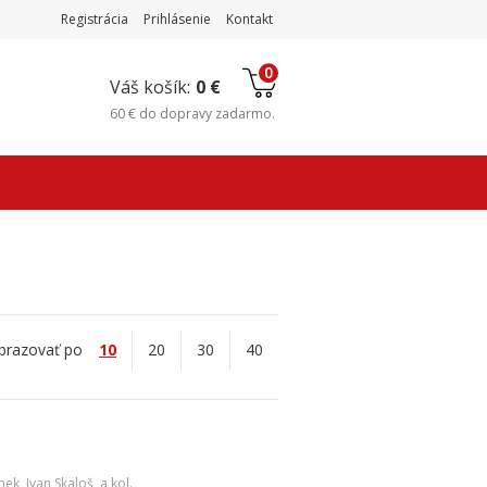
Registrácia
Prihlásenie
Kontakt
0
Váš košík:
0 €
60 €
do
dopravy zadarmo
.
brazovať po
10
20
30
40
inek
,
Ivan Skaloš
,
a kol.