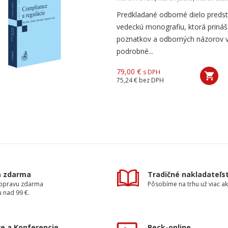
Predkladané odborné dielo predst
vedeckú monografiu, ktorá prináš
poznatkov a odborných názorov v
podrobné...
79,00 €
s DPH
75,24 €
bez DPH
a zdarma
Tradičné nakladateľs
dopravu zdarma
Pôsobíme na trhu už viac ak
 nad 99 €.
e a Konferencie
Beck-online