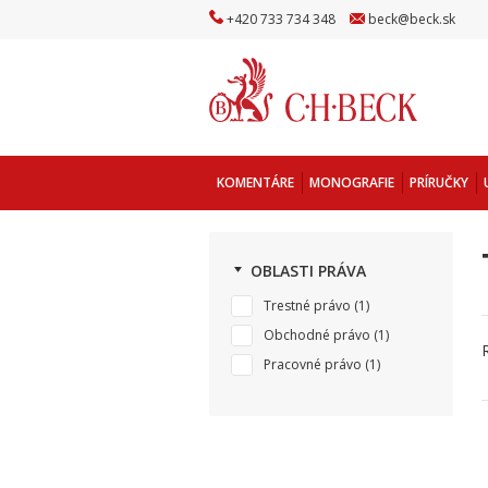
+
420
733
734
348
beck
@
beck
.sk
KOMENTÁRE
MONOGRAFIE
PRÍRUČKY
OBLASTI PRÁVA
Trestné právo
(1)
Obchodné právo
(1)
Pracovné právo
(1)