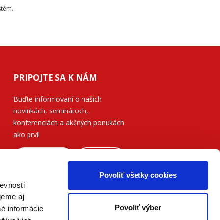
stém.
PRIPOJTE SA K NÁM
Buďte informovaní o našich
novinkách, seminároch,
konferenciách a akčných ponukách
ako prví!
ODOSLAŤ
Povoliť všetky cookies
Prečítajte si, ako naše nakladateľstvo
evnosti
nakladá s vašimi
osobnými údajmi
.
jeme aj
Povoliť výber
né informácie