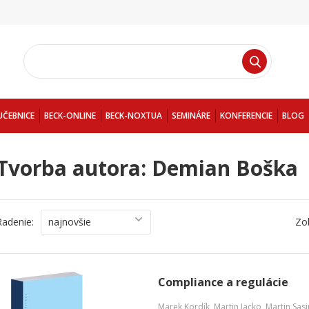
UČEBNICE
BECK-ONLINE
BECK-NOXTUA
SEMINÁRE
KONFERENCIE
BLOG
Tvorba autora: Demian Boška
Radenie:
najnovšie
Zo
Compliance a regulácie
Marek Kordík
,
Martin Jacko
,
Martin Sas