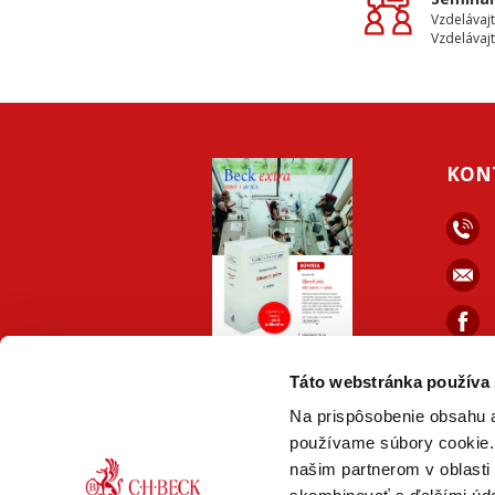
Vzdelávajt
Vzdelávajt
KON
faceb
ONLINE
PDF
Táto webstránka používa
VERZIA
VERZIA
Na prispôsobenie obsahu a
používame súbory cookie. 
našim partnerom v oblasti 