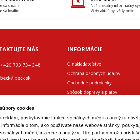
e sa s nami.
Náš unikátny informačný sy
e sa kvalitne.
Vždy aktuálny, vždy online.
TAKTUJTE NÁS
INFORMÁCIE
O nakladateľstve
+42
0 733 734 348
Ochrana osobných údajov
beck@beck.sk
Obchodné podmienky
Spôsob dopravy a platby
ook.com/beck.slovensko
Kontakty
 súbory cookies
 reklám, poskytovanie funkcií sociálnych médií a analýzu návšt
Informácie o tom, ako používate naše webové stránky, poskytu
sociálnych médií, inzercie a analýzy. Títo partneri môžu prísluš