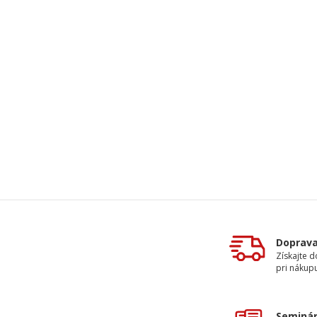
Doprav
Získajte 
pri nákupu
Seminár