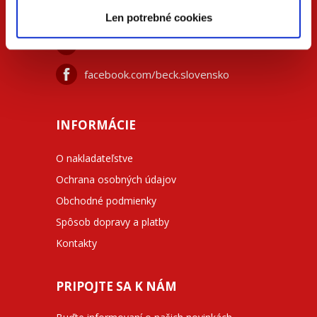
+42
0 733 734 348
Len potrebné cookies
beck@beck.sk
facebook.com/beck.slovensko
INFORMÁCIE
O nakladateľstve
Ochrana osobných údajov
Obchodné podmienky
Spôsob dopravy a platby
Kontakty
PRIPOJTE SA K NÁM