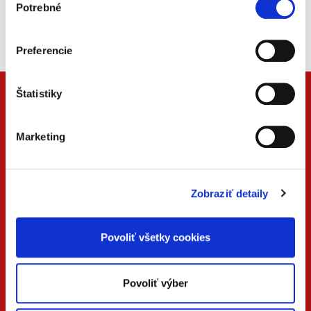
Beck-online
Potrebné
súhlasu
Náš unikátny informačný systém.
Vždy aktuálny, vždy online.
Preferencie
Štatistiky
Marketing
Zobraziť detaily
Povoliť všetky cookies
ONLINE
PDF
VERZIA
VERZIA
Povoliť výber
KONTAKTUJTE NÁS