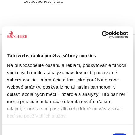
zodpovednosti, a to...
Doprava zdarma
Táto webstránka používa súbory cookies
Získajte dopravu zdarma
pri nákupu nad 99 €.
Na prispôsobenie obsahu a reklám, poskytovanie funkcií
sociálnych médií a analýzu návštevnosti používame
súbory cookie. Informácie o tom, ako používate naše
Tradičné nakladateľstvo
Pôsobíme na trhu už viac ako 11
webové stránky, poskytujeme aj našim partnerom v
rokov.
oblasti sociálnych médií, inzercie a analýzy. Títo partneri
môžu príslušné informácie skombinovať s ďalšími
údajmi, ktoré ste im poskytli alebo ktoré od vás získali,
Semináre a Konferencie
Vzdelávajte sa s nami.
keď ste používali ich služby.
Vzdelávajte sa kvalitne.
Výber