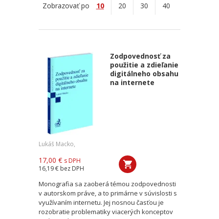
Zobrazovať po
10
20
30
40
Zodpovednosť za
použitie a zdieľanie
digitálneho obsahu
na internete
Lukáš Macko,
17,00 €
s DPH
16,19 €
bez DPH
Monografia sa zaoberá témou zodpovednosti
v autorskom práve, a to primárne v súvislosti s
využívaním internetu. Jej nosnou časťou je
rozobratie problematiky viacerých konceptov