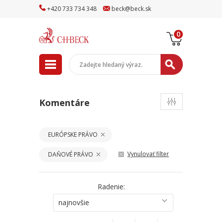
+
420
733
734
348
beck
@
beck
.sk
0
Komentáre
EURÓPSKE PRÁVO
Vynulovať filter
DAŇOVÉ PRÁVO
Radenie:
najnovšie