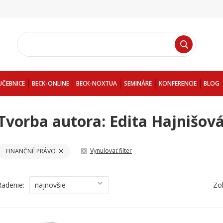
UČEBNICE
BECK-ONLINE
BECK-NOXTUA
SEMINÁRE
KONFERENCIE
BLOG
Tvorba autora: Edita Hajnišov
Vynulovať filter
FINANČNÉ PRÁVO
Radenie:
najnovšie
Zo