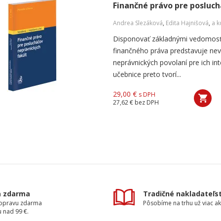
Finančné právo pre posluch
Andrea Slezáková
,
Edita Hajnišová
,
a k
Disponovať základnými vedomosť
finančného práva predstavuje ne
neprávnických povolaní pre ich inte
učebnice preto tvorí...
29,00 €
s DPH
27,62 €
bez DPH
a zdarma
Tradičné nakladateľs
dopravu zdarma
Pôsobíme na trhu už viac ak
 nad 99 €.