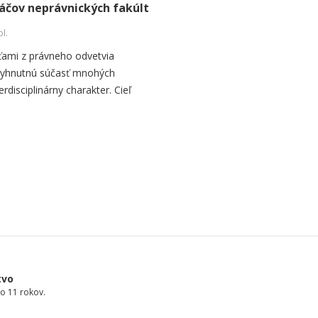
áčov neprávnických fakúlt
ol.
ami z právneho odvetvia
vyhnutnú súčasť mnohých
rdisciplinárny charakter. Cieľ
tvo
o 11 rokov.