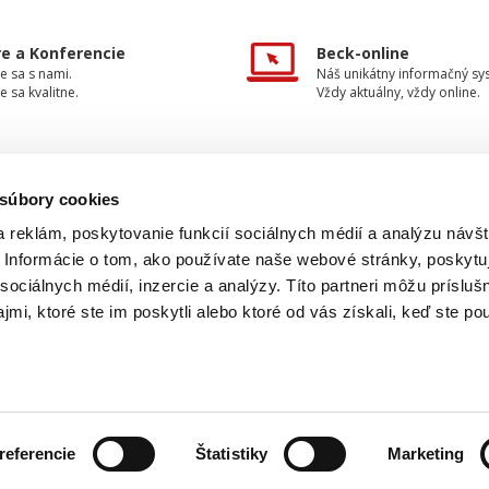
e a Konferencie
Beck-online
e sa s nami.
Náš unikátny informačný sy
e sa kvalitne.
Vždy aktuálny, vždy online.
 súbory cookies
TAKTUJTE NÁS
INFORMÁCIE
 reklám, poskytovanie funkcií sociálnych médií a analýzu návšt
Informácie o tom, ako používate naše webové stránky, poskytu
O nakladateľstve
+42
0 733 734 348
sociálnych médií, inzercie a analýzy. Títo partneri môžu prísluš
Ochrana osobných údajov
mi, ktoré ste im poskytli alebo ktoré od vás získali, keď ste pou
beck@beck.sk
Obchodné podmienky
Spôsob dopravy a platby
ook.com/beck.slovensko
Kontakty
referencie
Štatistiky
Marketing