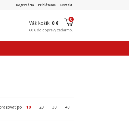
Registrácia
Prihlásenie
Kontakt
0
Váš košík:
0 €
60 €
do
dopravy zadarmo
.
á
brazovať po
10
20
30
40