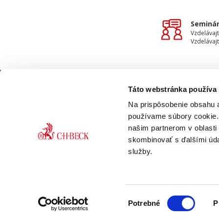
Seminár
Vzdelávajt
Vzdelávajt
Táto webstránka používa
KON
Na prispôsobenie obsahu a
používame súbory cookie. 
našim partnerom v oblasti 
skombinovať s ďalšími údaj
služby.
faceb
ONLINE
PDF
Výber
VERZIA
VERZIA
Potrebné
P
súhlasu