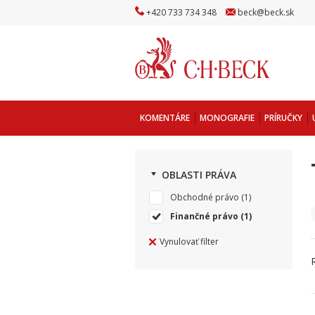
+
420
733
734
348
beck
@
beck
.sk
KOMENTÁRE
MONOGRAFIE
PRÍRUČKY
OBLASTI PRÁVA
Obchodné právo
(1)
Finančné právo
(1)
Vynulovať filter