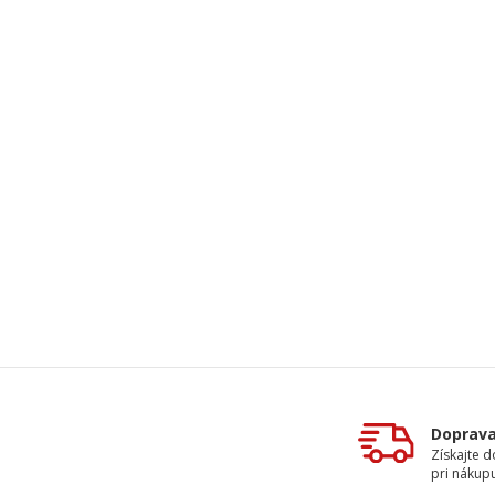
Doprav
Získajte 
pri nákupu