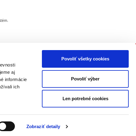
stém.
Povoliť všetky cookies
PRIPOJTE SA K NÁM
evnosti
jeme aj
Buďte informovaní o našich
Povoliť výber
né informácie
novinkách, seminároch,
žívali ich
konferenciách a akčných ponukách
ako prví!
Len potrebné cookies
ODOSLAŤ
Zobraziť detaily
Prečítajte si, ako naše nakladateľstvo
nakladá s vašimi
osobnými údajmi
.