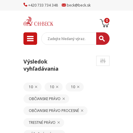
+
420
733
734
348
beck
@
beck
.sk
0
Výsledok
vyhľadávania
10
10
10
OBČIANSKE PRÁVO
OBČIANSKE PRÁVO PROCESNÉ
TRESTNÉ PRÁVO