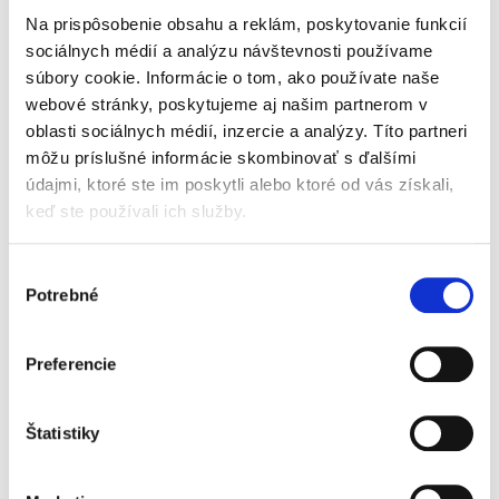
56,19 €
bez DPH
Na prispôsobenie obsahu a reklám, poskytovanie funkcií
Komentár k zákonu o registri partnerov
sociálnych médií a analýzu návštevnosti používame
verejného sektora spracovaný odborníkmi na
súbory cookie. Informácie o tom, ako používate naše
oblasť verejného obstarávania, ktorí sa
webové stránky, poskytujeme aj našim partnerom v
dlhodobo aktívne venujú problematike registra
oblasti sociálnych médií, inzercie a analýzy. Títo partneri
partnerov verejného sektora,...
môžu príslušné informácie skombinovať s ďalšími
údajmi, ktoré ste im poskytli alebo ktoré od vás získali,
keď ste používali ich služby.
Zákon o správcoch
úverov a
nákupcoch úverov.
Výber
Komentár
Potrebné
súhlasu
Preferencie
Andrea Slezáková
,
Peter Mikloš
,
Mikuláš Sidak
,
a kol.
Štatistiky
69,00 €
s DPH
65,71 €
bez DPH