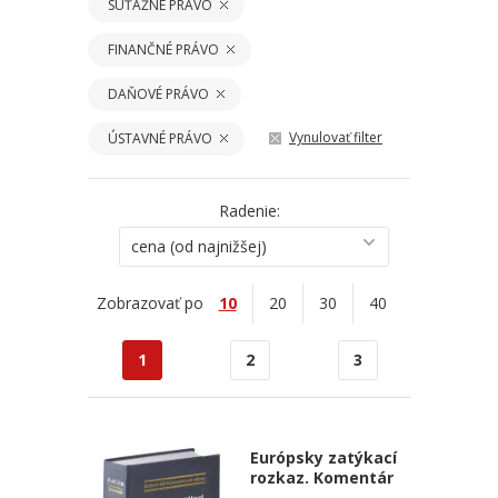
SÚŤAŽNÉ PRÁVO
FINANČNÉ PRÁVO
DAŇOVÉ PRÁVO
Vynulovať filter
ÚSTAVNÉ PRÁVO
Radenie:
cena (od najnižšej)
Zobrazovať po
10
20
30
40
1
2
3
Európsky zatýkací
rozkaz. Komentár