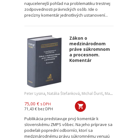
najucelenejší pohľad na problematiku trestnej
zodpovednosti právnických osôb. Ide o
precízny komentár jednotlivých ustanovení...
Zákon o
medzinárodnom
práve súkromnom
a procesnom.
Komentár
Peter Lysina
,
Natália Štefanková
,
Michal Ďuriš
,
Marek Števček
75,00 €
s DPH
71,43 €
bez DPH
Publikácia predstavuje prvý komentár k
slovenskému ZMPS vôbec. Na jeho príprave sa
podieľali poprední odborníci, ktorí sa
medzinárodnému právu súkromnému venujú