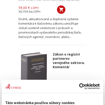
59,00 €
s DPH
56,19 €
bez DPH
Druhé, aktualizované a doplnené vydanie
komentára k tlačovému zákonu umožňuje
získať ucelené vedomosti o právach a
povinnostiach vydavateľov periodickej tlače,
tlačových agentúr, novinárov, alebo...
Zákon o registri
partnerov
verejného sektora.
Komentár
Ivan Šafranko
,
Ján Azud
,
Jaroslav Macek
Táto webstránka používa súbory cookies
59,00 €
s DPH