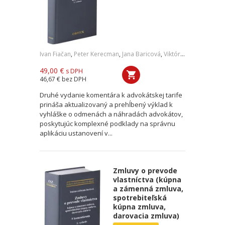
Ivan Fiačan
,
Peter Kerecman
,
Jana Baricová
,
Viktória Hellenbart
,
F
49,00 €
s DPH
46,67 €
bez DPH
Druhé vydanie komentára k advokátskej tarife
prináša aktualizovaný a prehĺbený výklad k
vyhláške o odmenách a náhradách advokátov,
poskytujúc komplexné podklady na správnu
aplikáciu ustanovení v...
Zmluvy o prevode
vlastníctva (kúpna
a zámenná zmluva,
spotrebiteľská
kúpna zmluva,
darovacia zmluva)