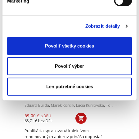
Marketing
Komentár predstavuje prvé dielo na našom
trhu k novoprijatému zákonu č. 106/2024 Z. z. o
správcoch úverov a nákupcoch úverov a o
zmene a doplnení niektorých zákonov, ktorý
Zobraziť detaily
nadobudol účinnosť 1....
Povoliť všetky cookies
Zákon o trestnej
zodpovednosti
právnických osôb.
Komentár
Povoliť výber
Len potrebné cookies
Eduard Burda
,
Marek Kordík
,
Lucia Kurilovská
,
Tomáš Strémy
,
a ko
69,00 €
s DPH
65,71 €
bez DPH
Publikácia spracovaná kolektívom
renomovaných autorov prináša doposiaľ