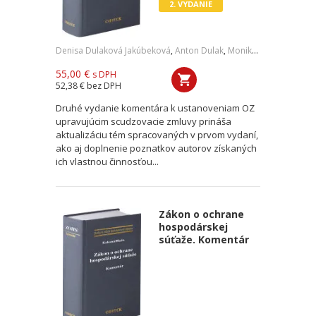
2. VYDANIE
Denisa Dulaková Jakúbeková
,
Anton Dulak
,
Monika Jurčová
55,00 €
s DPH
52,38 €
bez DPH
Druhé vydanie komentára k ustanoveniam OZ
upravujúcim scudzovacie zmluvy prináša
aktualizáciu tém spracovaných v prvom vydaní,
ako aj doplnenie poznatkov autorov získaných
ich vlastnou činnosťou...
Zákon o ochrane
hospodárskej
súťaže. Komentár