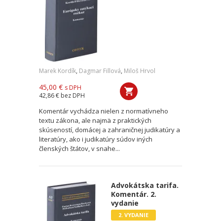
Marek Kordík
,
Dagmar Fillová
,
Miloš Hrvol
45,00 €
s DPH
42,86 €
bez DPH
Komentár vychádza nielen z normatívneho
textu zákona, ale najmä z praktických
skúseností, domácej a zahraničnej judikatúry a
literatúry, ako i judikatúry súdov iných
členských štátov, v snahe...
Advokátska tarifa.
Komentár. 2.
vydanie
2. VYDANIE