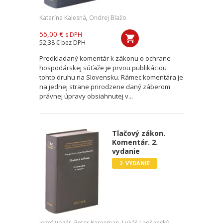
Katarína Kalesná
,
Ondrej Blažo
55,00 €
s DPH
52,38 €
bez DPH
Predkladaný komentár k zákonu o ochrane
hospodárskej súťaže je prvou publikáciou
tohto druhu na Slovensku. Rámec komentára je
na jednej strane prirodzene daný záberom
právnej úpravy obsiahnutej v...
Tlačový zákon.
Komentár. 2.
vydanie
2. VYDANIE
Jozef Vozár
,
Peter Kerecman
,
Lukáš Lapšanský