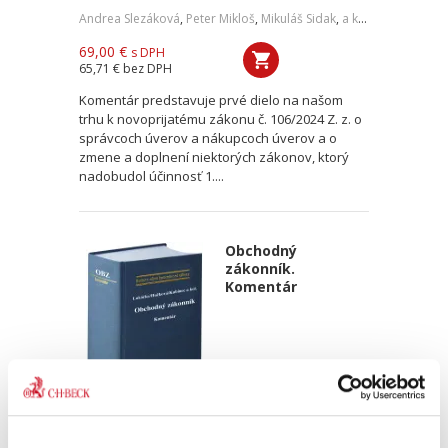
Andrea Slezáková
,
Peter Mikloš
,
Mikuláš Sidak
,
a kol.
69,00 €
s DPH
65,71 €
bez DPH
Komentár predstavuje prvé dielo na našom
trhu k novoprijatému zákonu č. 106/2024 Z. z. o
správcoch úverov a nákupcoch úverov a o
zmene a doplnení niektorých zákonov, ktorý
nadobudol účinnosť 1....
Obchodný
zákonník.
Komentár
Peter Lukáčka
,
Regina Hučková
,
Martin Kubinec
,
a kol.