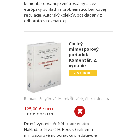
komentár obsahuje vnútroštátny a tiež
európsky pohľad na problematiku bankovej
regulácie. Autorský kolektív, poskladaný z
odborníkov rozmanitej...
Civilný
mimosporový
poriadok.
Komentár. 2.
vydanie
2. VYDANIE
Romana Smyčková
,
Marek Števček
,
Alexandra Löwy
,
Marek Tomaš
125,00 €
s DPH
119,05 €
bez DPH
Druhé vydanie Veľkého komentára
Nakladateľstva C. H. Beck k Civilnému
mimosporovému poriadku predstavuje