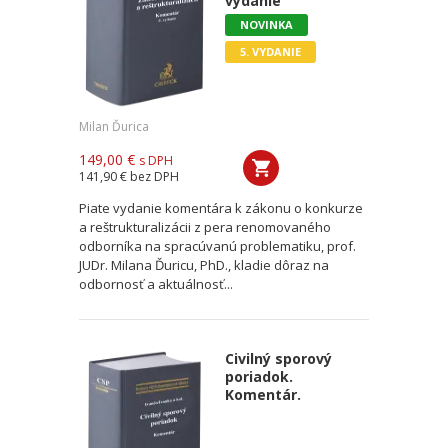
vydanie
NOVINKA
5. VYDANIE
Milan Ďurica
149,00 €
s DPH
141,90 €
bez DPH
Piate vydanie komentára k zákonu o konkurze
a reštrukturalizácii z pera renomovaného
odborníka na spracúvanú problematiku, prof.
JUDr. Milana Ďuricu, PhD., kladie dôraz na
odbornosť a aktuálnosť...
Civilný sporový
poriadok.
Komentár.