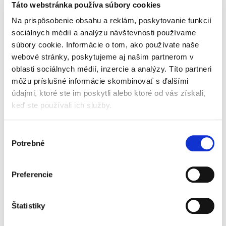
Táto webstránka používa súbory cookies
149,00 €
s DPH
141,90 €
bez DPH
Na prispôsobenie obsahu a reklám, poskytovanie funkcií
Komentár k Obchodnému zákonníku
sociálnych médií a analýzu návštevnosti používame
predstavuje výnimočné spojenie vedeckej
súbory cookie. Informácie o tom, ako používate naše
analýzy jednotlivých ustanovení zákona s
webové stránky, poskytujeme aj našim partnerom v
praktickým výkladom, ktorého súčasťou je
oblasti sociálnych médií, inzercie a analýzy. Títo partneri
bohatá aktuálna judikatúra Ústavného súdu...
môžu príslušné informácie skombinovať s ďalšími
údajmi, ktoré ste im poskytli alebo ktoré od vás získali,
keď ste používali ich služby.
Advokátska tarifa.
Komentár. 2.
vydanie
Výber
2. VYDANIE
Potrebné
súhlasu
Preferencie
Ivan Fiačan
,
Peter Kerecman
,
Jana Baricová
,
Viktória Hellenbart
,
F
Štatistiky
49,00 €
s DPH
46,67 €
bez DPH