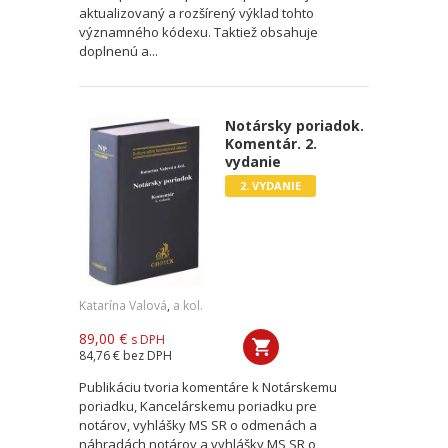
aktualizovaný a rozšírený výklad tohto
významného kódexu. Taktiež obsahuje
doplnenú a...
Notársky poriadok.
Komentár. 2.
vydanie
2. VYDANIE
Katarína Valová
,
a kol.
89,00 €
s DPH
84,76 €
bez DPH
Publikáciu tvoria komentáre k Notárskemu
poriadku, Kancelárskemu poriadku pre
notárov, vyhlášky MS SR o odmenách a
náhradách notárov a vyhlášky MS SR o