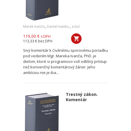
Marek Ivančo
,
Daniel Ivanko,
,
a kol.
119,00 €
s DPH
113,33 €
bez DPH
Sivý komentár k Civilnému sporovému poriadku
pod vedením Mgr. Mareka Ivanča, PhD. je
dielom, ktoré si programovo volí odlišný prístup
než konvenčný komentárový žáner. Jeho
ambíciou nie je iba...
Trestný zákon.
Komentár