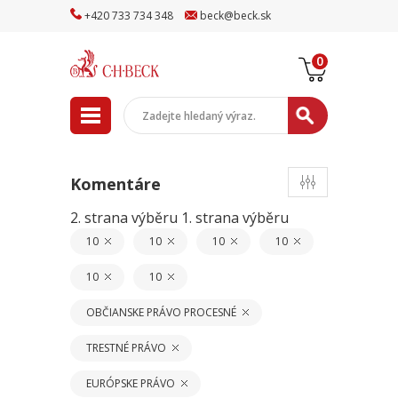
+
420
733
734
348
beck
@
beck
.sk
0
Komentáre
2. strana výběru
1. strana výběru
10
10
10
10
10
10
OBČIANSKE PRÁVO PROCESNÉ
TRESTNÉ PRÁVO
EURÓPSKE PRÁVO