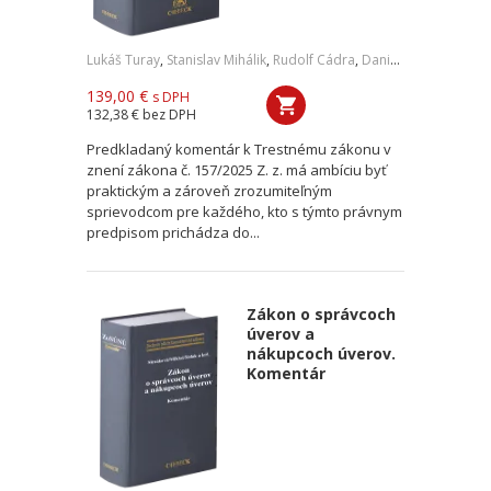
Lukáš Turay
,
Stanislav Mihálik
,
Rudolf Cádra
,
Daniel Petričko
,
a ko
139,00 €
s DPH
132,38 €
bez DPH
Predkladaný komentár k Trestnému zákonu v
znení zákona č. 157/2025 Z. z. má ambíciu byť
praktickým a zároveň zrozumiteľným
sprievodcom pre každého, kto s týmto právnym
predpisom prichádza do...
Zákon o správcoch
úverov a
nákupcoch úverov.
Komentár