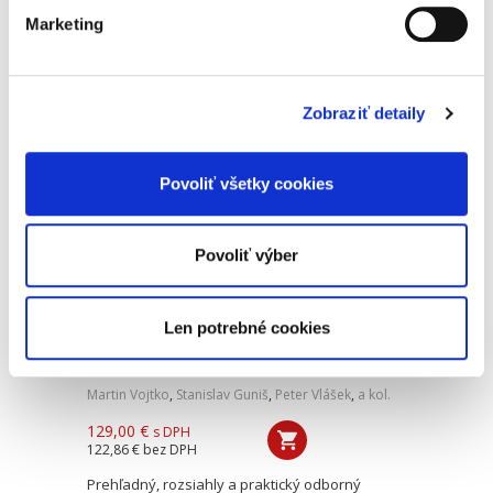
Marketing
Druhé vydanie komentára k advokátskej tarife
prináša aktualizovaný a prehĺbený výklad k
vyhláške o odmenách a náhradách advokátov,
poskytujúc komplexné podklady na správnu
Zobraziť detaily
aplikáciu ustanovení v...
Povoliť všetky cookies
Zákon o bankách.
Komentár
Povoliť výber
Len potrebné cookies
Martin Vojtko
,
Stanislav Guniš
,
Peter Vlášek
,
a kol.
129,00 €
s DPH
122,86 €
bez DPH
Prehľadný, rozsiahly a praktický odborný