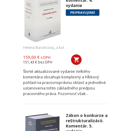
Komentár. 4.
vydanie
PRIPRAVUJEME
Helena Barancová,
,
a kol.
159,00 €
s DPH
151,43 €
bez DPH
Štvrté aktualizované vydanie Veľkého
komentára obsahuje komplexný a hĺbkový
pohľad na pracovnoprávnu oblasť a jednotlivé
ustanovenia tohto základného predpisu
pracovného práva. Pozornosť však...
Zákon o konkurze a
reštrukturalizácii.
Komentár. 5.