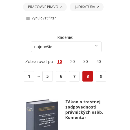
PRACOVNÉ PRÁVO
JUDIKATÚRA
Vynulovať filter
Radenie:
najnovšie
Zobrazovať po
10
20
30
40
...
1
5
6
7
8
9
Zákon o trestnej
zodpovednosti
právnických osôb.
Komentár