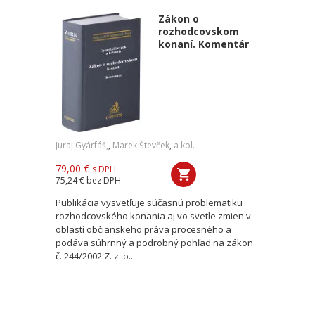
Zákon o
rozhodcovskom
konaní. Komentár
Juraj Gyárfáš,
,
Marek Števček
,
a kol.
79,00 €
s DPH
75,24 €
bez DPH
Publikácia vysvetľuje súčasnú problematiku
rozhodcovského konania aj vo svetle zmien v
oblasti občianskeho práva procesného a
podáva súhrnný a podrobný pohľad na zákon
č. 244/2002 Z. z. o...