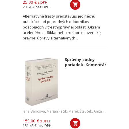
25,00 €
s DPH
23,81 €
bez DPH
Alternatívne tresty predstavujú jedinečnú
publikáciu od popredných odborníkov
pôsobiacich v trestnoprávnej oblasti. Okrem
uceleného a dôkladného rozboru slovenskej
právnej úpravy alternatívnych...
Správny súdny
poriadok. Komentár
Jana Baricová
,
Marián Fečík
,
Marek Števček
,
Anita Filová
,
a kol.
159,00 €
s DPH
151,43 €
bez DPH