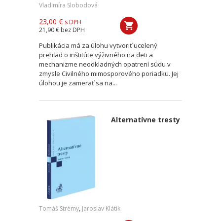
Vladimíra Slobodová
23,00 €
s DPH
21,90 €
bez DPH
Publikácia má za úlohu vytvoriť ucelený
prehľad o inštitúte výživného na deti a
mechanizme neodkladných opatrení súdu v
zmysle Civilného mimosporového poriadku. Jej
úlohou je zamerať sa na...
Alternatívne tresty
Tomáš Strémy
,
Jaroslav Klátik