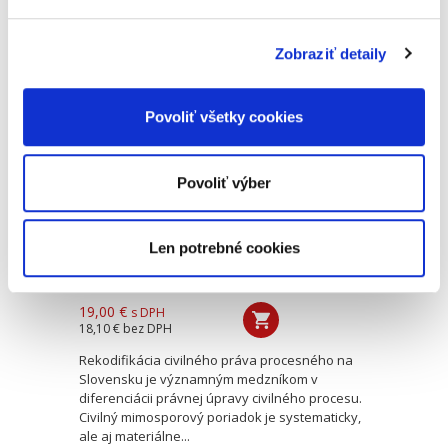
procese. Podobne ako pri ostatných opravných
prostriedkoch, jej existencia je...
Zobraziť detaily
Civilné
mimosporové
Povoliť všetky cookies
konanie. Konania v
niektorých
statusových
Povoliť výber
veciach fyzických
osôb
Len potrebné cookies
Romana Smyčková
,
Marek Filo
19,00 €
s DPH
18,10 €
bez DPH
Rekodifikácia civilného práva procesného na
Slovensku je významným medzníkom v
diferenciácii právnej úpravy civilného procesu.
Civilný mimosporový poriadok je systematicky,
ale aj materiálne...