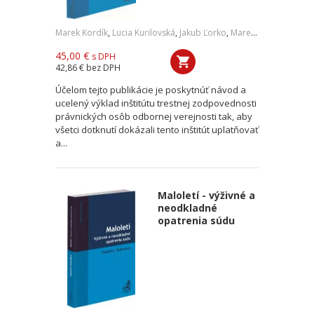
Marek Kordík
,
Lucia Kurilovská
,
Jakub Ľorko
,
Marek Mezei
,
a kol.
45,00 €
s DPH
42,86 €
bez DPH
Účelom tejto publikácie je poskytnúť návod a
ucelený výklad inštitútu trestnej zodpovednosti
právnických osôb odbornej verejnosti tak, aby
všetci dotknutí dokázali tento inštitút uplatňovať
a...
Maloletí - výživné a
neodkladné
opatrenia súdu