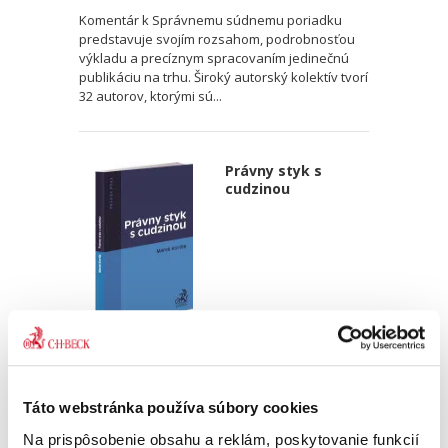
Komentár k Správnemu súdnemu poriadku
predstavuje svojím rozsahom, podrobnosťou
výkladu a precíznym spracovaním jedinečnú
publikáciu na trhu. Široký autorský kolektív tvorí
32 autorov, ktorými sú...
Právny styk s
cudzinou
Marek Kordík
29,00 €
s DPH
27,62 €
bez DPH
Táto webstránka používa súbory cookies
Publikácia sa snaží o ucelený prehľadný popis
Na prispôsobenie obsahu a reklám, poskytovanie funkcií