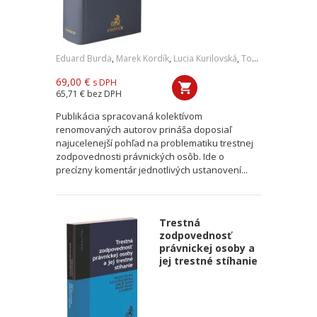
Eduard Burda
,
Marek Kordík
,
Lucia Kurilovská
,
Tomáš Strémy
,
a ko
69,00 €
s DPH
65,71 €
bez DPH
Publikácia spracovaná kolektívom
renomovaných autorov prináša doposiaľ
najucelenejší pohľad na problematiku trestnej
zodpovednosti právnických osôb. Ide o
precízny komentár jednotlivých ustanovení...
Trestná
zodpovednosť
právnickej osoby a
jej trestné stíhanie