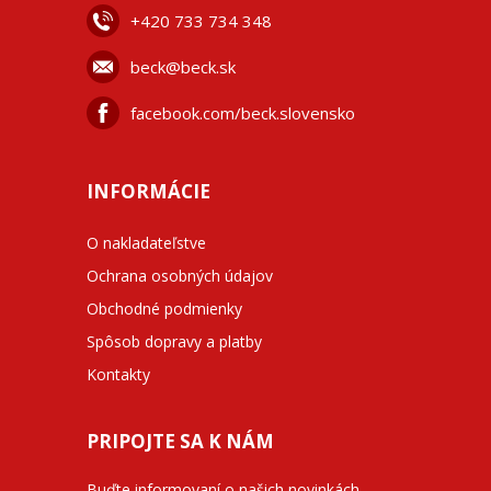
+42
0 733 734 348
beck@beck.sk
facebook.com/beck.slovensko
INFORMÁCIE
O nakladateľstve
Ochrana osobných údajov
Obchodné podmienky
Spôsob dopravy a platby
Kontakty
PRIPOJTE SA K NÁM
Buďte informovaní o našich novinkách,