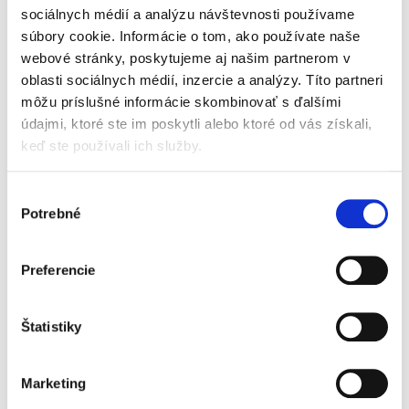
jednotlivých inštitútov právneho styku s
sociálnych médií a analýzu návštevnosti používame
cudzinou a to v rámci piatej časti Trestného
súbory cookie. Informácie o tom, ako používate naše
poriadku, ale taktiež aj všetkých doteraz
prijatých osobitných...
webové stránky, poskytujeme aj našim partnerom v
oblasti sociálnych médií, inzercie a analýzy. Títo partneri
môžu príslušné informácie skombinovať s ďalšími
Žaloba na obnovu
údajmi, ktoré ste im poskytli alebo ktoré od vás získali,
konania v
keď ste používali ich služby.
občianskom
súdnom konaní
Výber
Potrebné
súhlasu
Preferencie
Katarína Ševcová,
25,00 €
s DPH
Štatistiky
23,81 €
bez DPH
Predložená monografia analyzuje žalobu na
obnovu konania ako súčasť systému
Marketing
opravných prostriedkov vytvorený v civilnom